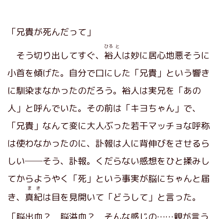
「兄貴が死んだって」
ひろ
と
そう切り出してすぐ、
裕
人
は妙に居心地悪そうに
小首を傾げた。自分で口にした「兄貴」という響き
に馴染まなかったのだろう。裕人は実兄を「あの
人」と呼んでいた。その前は「キヨちゃん」で、
「兄貴」なんて変に大人ぶった若干マッチョな呼称
は使わなかったのに、訃報は人に背伸びをさせるら
しい──そう、訃報。くだらない感想をひと揉みし
てからようやく「死」という事実が脳にちゃんと届
まき
き、
真紀
は目を見開いて「どうして」と言った。
「脳出血？ 脳溢血？ そんな感じの……親が言う