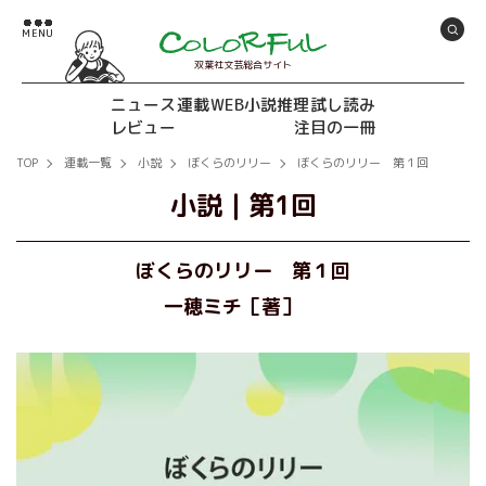
双葉社文芸総合サイト
ニュース
連載
WEB小説推理
試し読み
レビュー
注目の一冊
TOP
連載一覧
小説
ぼくらのリリー
ぼくらのリリー 第１回
小説
｜
第1回
ぼくらのリリー 第１回
一穂ミチ［著］