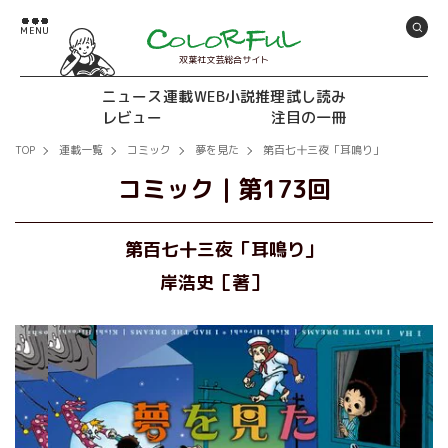
双葉社文芸総合サイト
ニュース
連載
WEB小説推理
試し読み
レビュー
注目の一冊
TOP
連載一覧
コミック
夢を見た
第百七十三夜「耳鳴り」
コミック
｜
第173回
第百七十三夜「耳鳴り」
岸浩史［著］