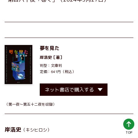
夢を見た
岸浩史
［著］
判型：文庫判
定価：641円（税込）
ネット書店で購入する
（第一夜～第五十二夜を収録）
岸浩史
（キシヒロシ）
TOP