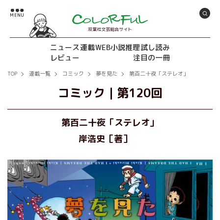
双葉社文芸総合サイト
ニュース
連載
WEB小説推理
試し読み
レビュー
注目の一冊
TOP
連載一覧
コミック
夢を見た
第百二十夜「ステレオ」
コミック
｜
第120回
第百二十夜「ステレオ」
岸浩史［著］