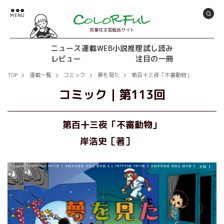
双葉社文芸総合サイト
ニュース
連載
WEB小説推理
試し読み
レビュー
注目の一冊
TOP
連載一覧
コミック
夢を見た
第百十三夜「不審動物」
コミック
｜
第113回
第百十三夜「不審動物」
岸浩史［著］