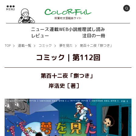
双葉社文芸総合サイト
ニュース
連載
WEB小説推理
試し読み
レビュー
注目の一冊
TOP
連載一覧
コミック
夢を見た
第百十二夜「餅つき」
コミック
｜
第112回
第百十二夜「餅つき」
岸浩史［著］