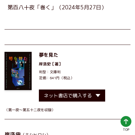
第百八十夜「巻く」
（2024年5月27日）
夢を見た
岸浩史
［著］
判型：文庫判
定価：641円（税込）
ネット書店で購入する
（第一夜～第五十二夜を収録）
TOP
岸浩史
（キシヒロシ）