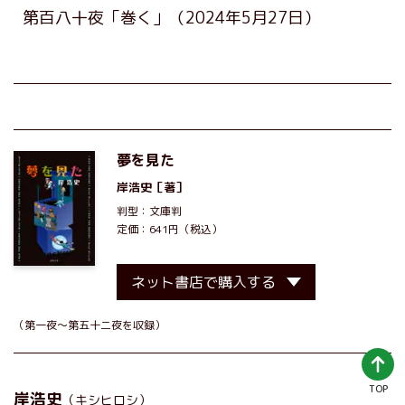
第百八十夜「巻く」
（2024年5月27日）
夢を見た
岸浩史
［著］
判型：文庫判
定価：641円（税込）
ネット書店で購入する
（第一夜～第五十二夜を収録）
TOP
岸浩史
（キシヒロシ）