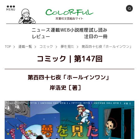
双葉社文芸総合サイト
ニュース
連載
WEB小説推理
試し読み
レビュー
注目の一冊
TOP
連載一覧
コミック
夢を見た
第百四十七夜「ホールインワン」
コミック
｜
第147回
第百四十七夜「ホールインワン」
岸浩史［著］