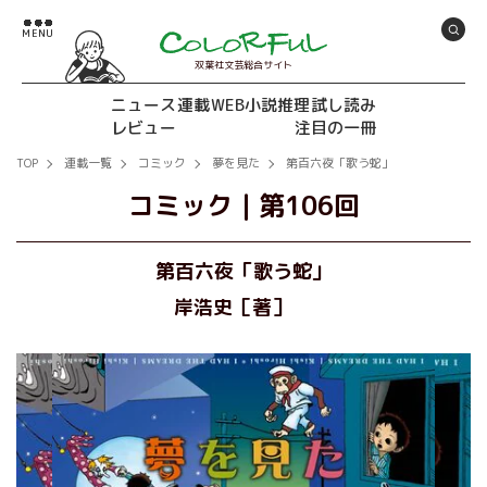
双葉社文芸総合サイト
ニュース
連載
WEB小説推理
試し読み
レビュー
注目の一冊
TOP
連載一覧
コミック
夢を見た
第百六夜「歌う蛇」
コミック
｜
第106回
第百六夜「歌う蛇」
岸浩史［著］