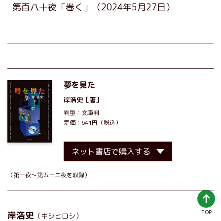
第百八十夜「巻く」
（2024年5月27日）
夢を見た
岸浩史
［著］
判型：文庫判
定価：641円（税込）
ネット書店で購入する
（第一夜～第五十二夜を収録）
TOP
岸浩史
（キシヒロシ）