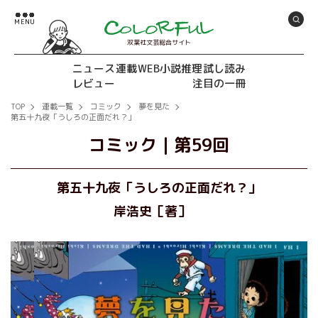
双葉社文芸総合サイト
ニュース
連載
WEB小説推理
試し読み
レビュー
注目の一冊
TOP
連載一覧
コミック
夢を見た
第五十九夜「うしろの正面だれ？」
コミック
｜
第59回
第五十九夜「うしろの正面だれ？」
岸浩史［著］