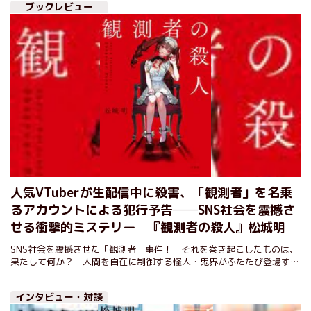
ブックレビュー
人気VTuberが生配信中に殺害、「観測者」を名乗
るアカウントによる犯行予告──SNS社会を震撼さ
せる衝撃的ミステリー 『観測者の殺人』松城明
SNS社会を震撼させた「観測者」事件！ それを巻き起こしたものは、
果たして何か？ 人間を自在に制御する怪人・鬼界がふたたび登場する
異色長篇！
インタビュー・対談