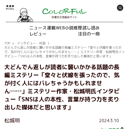
双葉社文芸総合サイト
ニュース
連載
WEB小説推理
試し読み
レビュー
注目の一冊
TOP
インタビュー・対談
大どんでん返しが読者に襲いかかる話題の長編ミステリー「堂々と伏線を張ったの
で、気が付く人にはバレちゃうかもしれません……」ミステリー作家・松城明氏イン
タビュー「SNSは人の本性、言葉が持つ力を炙り出した媒体だと思います」
大どんでん返しが読者に襲いかかる話題の長
編ミステリー「堂々と伏線を張ったので、気
が付く人にはバレちゃうかもしれませ
ん……」ミステリー作家・松城明氏インタビ
ュー「SNSは人の本性、言葉が持つ力を炙り
出した媒体だと思います」
松城明
2024.3.10