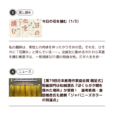
試し読み
3
今日の花を摘む（1/3）
私の趣味は、男性との肉体を伴ったかりそめの恋。それを、ひそ
かに「花摘み」と呼んでいる──。出版社に勤めるかたわら茶道
を嗜む愉里子は、一見地味な51歳の独身女性。だが人生を折り
返した今、「今日が一番若い」と日々を謳歌するように花摘みを
愉しんでいた。そんな愉里子の前に初めて、恋の終わりを怖れさ
せる男が現れた。茶の湯の粋人、70歳の万江島だ。だが彼に
ニュース
4
は、ある秘密があった……。自分の心と身体を偽らない女たちの
【第79回日本推理作家協会賞 贈呈式】
姿と、その連帯を描く。赤裸々にして切実な、セクシュアリティ
短編部門は松樹凛氏『ぼくらが夕闇を
をめぐる物語。
埋めた場所』が受賞！ 選考委員・喜
国雅彦氏も絶賛「ジャパニーズホラー
の到達点」