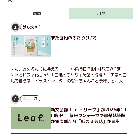
月間
週間
試し読み
1
また団地のふたり(1/2)
また、あのふたりに会える――。小泉今日子&小林聡美W主演、
NHKでドラマ化された『団地のふたり』待望の続編！ 実家の団
地で暮らす、イラストレーターのなっちゃんこと奈津子と、大学
非常勤講師のノエチこと野枝。フリマアプリの売り上げでちょっ
とした贅沢を楽しんだり、近所のおばちゃんの恋バナを聞いてあ
げたり、部屋でふたりだけの「台湾映画祭」を催したり。50代
ニュース
2
独身、幼なじみの変わらぬ友情とささやかな幸せの日々を描く。
新文芸誌「Leaf リーフ」が2026年10
月創刊！ 毎号ワンテーマで豪華執筆陣
が集う新たな「紙の文芸誌」が誕生