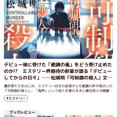
デビュー後に受けた「絶讃の嵐」をどう受け止めた
のか!? ミステリー界期待の新星が語る「デビュー
してからの日々」──松城明『可制御の殺人』文庫
化記念インタビュー
書評家たちをはじめ、ミステリー好きの読者からも絶讃の声が相次いだ
『可制御の殺人』。「鬼界」という他人を意のままに操る怪人が暗躍す
る連作ミステリーの文庫化に際し、著者の松城氏に話を聞いた。
#ミステリー
ブックレビュー