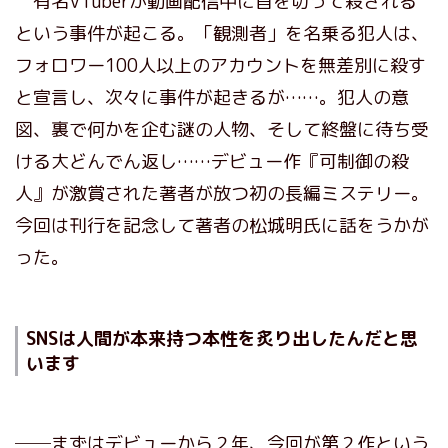
有名VTuberが動画配信中に首を切って殺される
という事件が起こる。「観測者」を名乗る犯人は、
フォロワー100人以上のアカウントを無差別に殺す
と宣言し、次々に事件が起きるが……。犯人の意
図、裏で何かを企む謎の人物、そして終盤に待ち受
ける大どんでん返し……デビュー作『可制御の殺
人』が激賞された著者が放つ初の長編ミステリー。
今回は刊行を記念して著者の松城明氏に話をうかが
った。
SNSは人間が本来持つ本性を炙り出したんだと思
います
──まずはデビューから２年、今回が第２作という