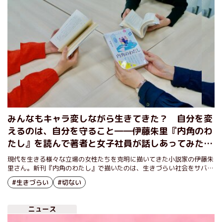
みんなもキャラ変しながら生きてきた？ 自分を変
えるのは、自分を守ること――伊藤朱里『内角のわ
たし』を読んで著者と女子社員が話しあってみた
（後編）
現代を生きる様々な立場の女性たちを克明に描いてきた小説家の伊藤朱
里さん。新刊『内角のわたし』で描いたのは、生きづらい社会をサバイ
ブするために、自分の中に３人の〈わたし〉の声を抱えている女性主人
#生きづらい
#切ない
公だ。ユーモラスに描かれる声たちの葛藤は、私達現代人の誰もが抱え
る生きづらさを見事に体現している。著者の伊藤朱里さんと、版元の女
性社員３名が『内角のわたし』について語りあう。
ニュース