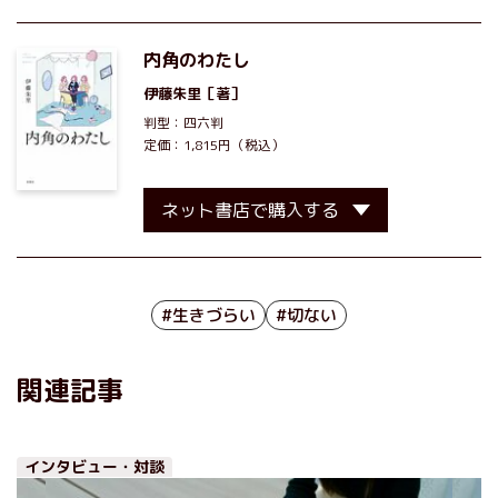
内角のわたし
伊藤朱里
［著］
判型：四六判
定価：1,815円（税込）
ネット書店で購入する
#生きづらい
#切ない
関連記事
インタビュー・対談