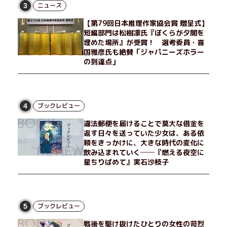
ニュース
3
【第79回日本推理作家協会賞 贈呈式】
短編部門は松樹凛氏『ぼくらが夕闇を
埋めた場所』が受賞！ 選考委員・喜
国雅彦氏も絶賛「ジャパニーズホラー
の到達点」
ブックレビュー
4
違法郵便を届けることで莫大な借金を
返す日々を送っていた少女は、ある依
頼をきっかけに、大きな時代の変化に
飲み込まれていく──『燃える夜空に
星ちりばめて』実石沙枝子
ブックレビュー
5
戦後を駆け抜けたひとりの女性の苛烈