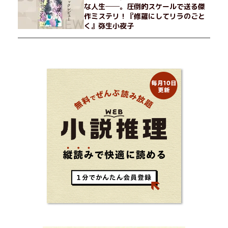
な人生──。圧倒的スケールで送る傑
作ミステリ！『修羅にしてリラのごと
く』弥生小夜子