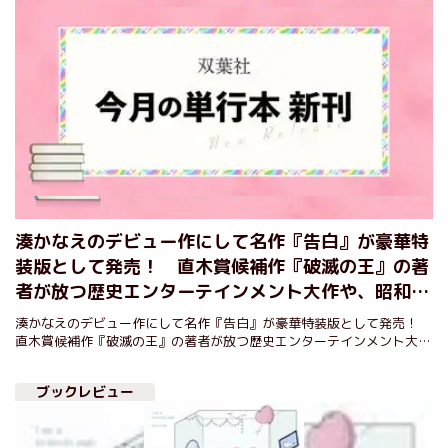
湊かなえのデビュー作にして名作『告白』が豪華特
装版として発売！ 直木賞候補作『破滅の王』の著
者が放つ歴史エンターテインメント大作や、昭和世
代vs令和世代の永田町政界エンタメ小説など、今月
湊かなえのデビュー作にして名作『告白』が豪華特装版として発売！
も多彩な双葉社の３月の新刊をご紹介！
直木賞候補作『破滅の王』の著者が放つ歴史エンターテインメント大作
や、昭和世代vs令和世代の永田町政界エンタメ小説など、今月も多彩な
双葉社の３月の新刊をご紹介！
ブックレビュー