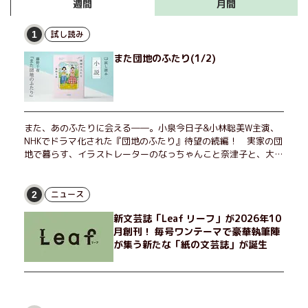
月間
週間
試し読み
1
また団地のふたり(1/2)
また、あのふたりに会える――。小泉今日子&小林聡美W主演、
NHKでドラマ化された『団地のふたり』待望の続編！ 実家の団
地で暮らす、イラストレーターのなっちゃんこと奈津子と、大学
非常勤講師のノエチこと野枝。フリマアプリの売り上げでちょっ
とした贅沢を楽しんだり、近所のおばちゃんの恋バナを聞いてあ
げたり、部屋でふたりだけの「台湾映画祭」を催したり。50代
ニュース
2
独身、幼なじみの変わらぬ友情とささやかな幸せの日々を描く。
新文芸誌「Leaf リーフ」が2026年10
月創刊！ 毎号ワンテーマで豪華執筆陣
が集う新たな「紙の文芸誌」が誕生