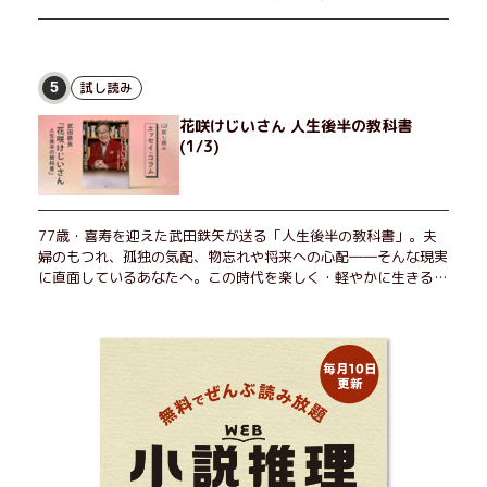
試し読み
5
花咲けじいさん 人生後半の教科書
(1/3)
77歳・喜寿を迎えた武田鉄矢が送る「人生後半の教科書」。夫
婦のもつれ、孤独の気配、物忘れや将来への心配――そんな現実
に直面しているあなたへ。この時代を楽しく・軽やかに生きるヒ
ントを独自の切り口で綴る。長年の読書で得た知見や自身の経験
をもとに繰り出される持論は説得力満点。まだまだ人生これか
ら！ 読むだけで前向きになれる一冊。