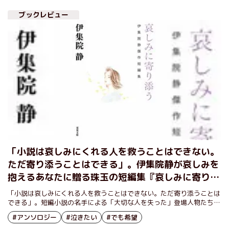
した。伊集院先生や読者の皆様にこの思いが届きますように──。
ブックレビュー
「小説は哀しみにくれる人を救うことはできない。
ただ寄り添うことはできる」。伊集院静が哀しみを
抱えるあなたに贈る珠玉の短編集『哀しみに寄り添
う』
「小説は哀しみにくれる人を救うことはできない。ただ寄り添うことは
できる」。短編小説の名手による「大切な人を失った」登場人物たちの
物語。
#アンソロジー
#泣きたい
#でも希望