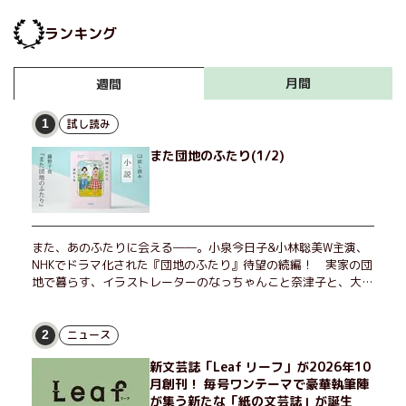
ランキング
月間
週間
試し読み
1
また団地のふたり(1/2)
また、あのふたりに会える――。小泉今日子&小林聡美W主演、
NHKでドラマ化された『団地のふたり』待望の続編！ 実家の団
地で暮らす、イラストレーターのなっちゃんこと奈津子と、大学
非常勤講師のノエチこと野枝。フリマアプリの売り上げでちょっ
とした贅沢を楽しんだり、近所のおばちゃんの恋バナを聞いてあ
げたり、部屋でふたりだけの「台湾映画祭」を催したり。50代
ニュース
2
独身、幼なじみの変わらぬ友情とささやかな幸せの日々を描く。
新文芸誌「Leaf リーフ」が2026年10
月創刊！ 毎号ワンテーマで豪華執筆陣
が集う新たな「紙の文芸誌」が誕生