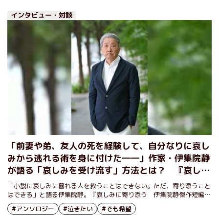
インタビュー・対談
「前妻や弟、友人の死を経験して、自分なりに哀し
みから逃れる術を身に付けた――」作家・伊集院静
が語る「哀しみを受け流す」方法とは？ 『哀しみ
に寄り添う』刊行記念インタビュー（後編）
「小説に哀しみに暮れる人を救うことはできない。ただ、寄り添うこと
はできる」と語る伊集院静。『哀しみに寄り添う 伊集院静傑作短編
集』の刊行を記念して短編小説の名手が「哀しみとの付き合い方」を語
#アンソロジー
#泣きたい
#でも希望
る。