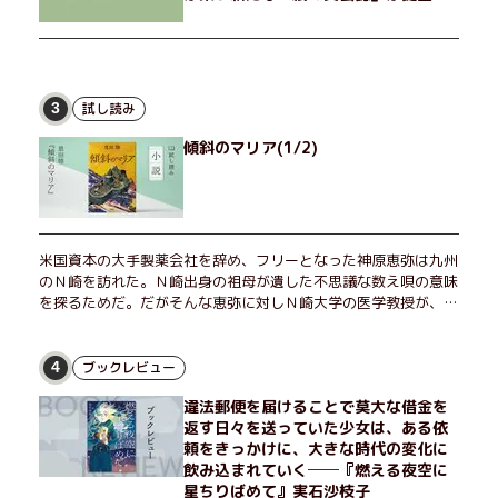
試し読み
3
傾斜のマリア(1/2)
米国資本の大手製薬会社を辞め、フリーとなった神原恵弥は九州
のＮ崎を訪れた。Ｎ崎出身の祖母が遺した不思議な数え唄の意味
を探るためだ。だがそんな恵弥に対しＮ崎大学の医学教授が、米
国の監視下に置かれている女性科学者への接触を求めてきた。出
島で見つかったある物質について博士の意見を聞きたいという。
恵弥は、まるで影のような存在の博士とまみえることはできるの
ブックレビュー
4
か？ そして、唄の歌詞「かたむくマリア」に込められた秘密と
違法郵便を届けることで莫大な借金を
は？ 謎めいたラストが鮮烈な余韻を残すシリーズ第四作！
返す日々を送っていた少女は、ある依
頼をきっかけに、大きな時代の変化に
飲み込まれていく──『燃える夜空に
星ちりばめて』実石沙枝子