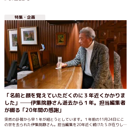
特集・企画
「名前と顔を覚えていただくのに３年近くかかりま
した」──伊集院静さん逝去から１年。担当編集者
が綴る「20年間の感謝」
突然の訃報から早１年が経とうとしています。１年前の11月24日にこ
の世を去られた伊集院静さん。担当編集を20年近く続けたＳが在りし
日を偲んで、伊集院先生との思い出の場所に赴き、その気持ちを綴りま