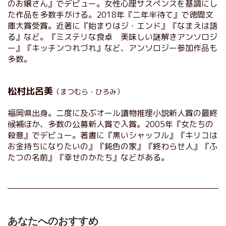
のお嬢さん』でデビュー。女性心理サスペンスを基調にし
た作品を多数手がける。2018年『二年半待て』で徳間文
庫大賞受賞。近著に『始まりはジ・エンド』『なまえは語
る』など。『ミステリな食卓 美味しい謎解きアンソロジ
ー』『キッチンつれづれ』など、アンソロジー参加作品も
多数。
松村比呂美
（まつむら・ひろみ）
福岡県出身。二度に及ぶオール讀物推理小説新人賞の最終
候補ほか、多数の公募新人賞で入賞。2005年『女たちの
殺意』でデビュー。著書に『黒いシャッフル』『キリコは
お金持ちになりたいの』『鈍色の家』『終わらせ人』『ふ
たつの名前』『幸せのかたち』などがある。
あなたへのおすすめ