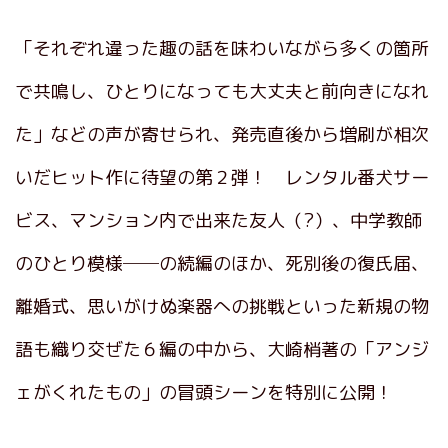
「それぞれ違った趣の話を味わいながら多くの箇所
で共鳴し、ひとりになっても大丈夫と前向きになれ
た」などの声が寄せられ、発売直後から増刷が相次
いだヒット作に待望の第２弾！ レンタル番犬サー
ビス、マンション内で出来た友人（?）、中学教師
のひとり模様──の続編のほか、死別後の復氏届、
離婚式、思いがけぬ楽器への挑戦といった新規の物
語も織り交ぜた６編の中から、大崎梢著の「アンジ
ェがくれたもの」の冒頭シーンを特別に公開！