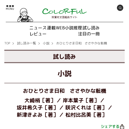
双葉社文芸総合サイト
ニュース
連載
WEB小説推理
試し読み
レビュー
注目の一冊
TOP
試し読み一覧
小説
おひとりさま日和 ささやかな転機
試し読み
小説
おひとりさま日和 ささやかな転機
大崎梢［著］
岸本葉子［著］
坂井希久子［著］
咲沢くれは［著］
新津きよみ［著］
松村比呂美［著］
シェアする