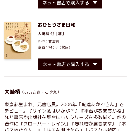
ネット書店で購入する
おひとりさま日和
大崎梢
他［著］
判型：文庫判
定価：748円（税込）
ネット書店で購入する
大崎梢
（おおさき・こずえ）
東京都生まれ。元書店員。2006年『配達あかずきん』で
デビュー。『サイン会はいかが？』『平台がおまちかね』
など書店や出版社を舞台にしたシリーズを多数描く。他の
著作に『クローバー・レイン』『忘れ物が届きます』『本
バスめぐりん。』『ドアを開けたら』『バスクル新宿』