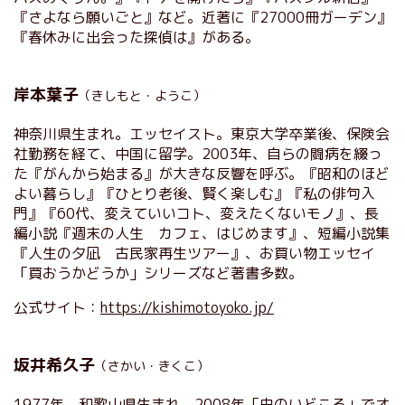
『さよなら願いごと』など。近著に『27000冊ガーデン』
『春休みに出会った探偵は』がある。
岸本葉子
（きしもと・ようこ）
神奈川県生まれ。エッセイスト。東京大学卒業後、保険会
社勤務を経て、中国に留学。2003年、自らの闘病を綴っ
た『がんから始まる』が大きな反響を呼ぶ。『昭和のほど
よい暮らし』『ひとり老後、賢く楽しむ』『私の俳句入
門』『60代、変えていいコト、変えたくないモノ』、長
編小説『週末の人生 カフェ、はじめます』、短編小説集
『人生の夕凪 古民家再生ツアー』、お買い物エッセイ
「買おうかどうか」シリーズなど著書多数。
公式サイト：
https://kishimotoyoko.jp/
坂井希久子
（さかい・きくこ）
1977年、和歌山県生まれ。2008年「虫のいどころ」でオ