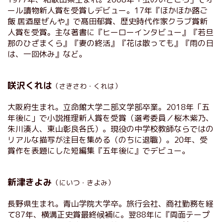
ール讀物新人賞を受賞しデビュー。17年『ほかほか蕗ご
飯 居酒屋ぜんや』で髙田郁賞、歴史時代作家クラブ賞新
人賞を受賞。主な著書に『ヒーローインタビュー』『若旦
那のひざまくら』『妻の終活』『花は散っても』『雨の日
は、一回休み』など。
咲沢くれは
（さきさわ・くれは）
大阪府生まれ。立命館大学二部文学部卒業。2018年「五
年後に」で小説推理新人賞を受賞（選考委員／桜木紫乃、
朱川湊人、東山彰良各氏）。現役の中学校教師ならではの
リアルな描写が注目を集める（のちに退職）。20年、受
賞作を表題にした短編集『五年後に』でデビュー。
新津きよみ
（にいつ・きよみ）
長野県生まれ。青山学院大学卒。旅行会社、商社勤務を経
て87年、横溝正史賞最終候補に。翌88年に『両面テープ