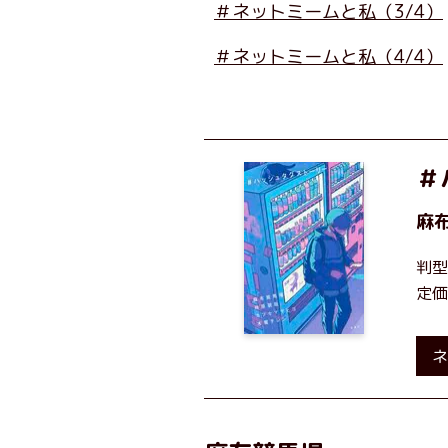
＃ネットミームと私（3/4）
＃ネットミームと私（4/4）
＃
麻
判型
定価
ネ