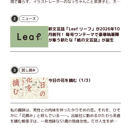
地で暮らす、イラストレーターのなっちゃんこと奈津子と、大学
非常勤講師のノエチこと野枝。フリマアプリの売り上げでちょっ
とした贅沢を楽しんだり、近所のおばちゃんの恋バナを聞いてあ
げたり、部屋でふたりだけの「台湾映画祭」を催したり。50代
ニュース
2
独身、幼なじみの変わらぬ友情とささやかな幸せの日々を描く。
新文芸誌「Leaf リーフ」が2026年10
月創刊！ 毎号ワンテーマで豪華執筆陣
が集う新たな「紙の文芸誌」が誕生
試し読み
3
今日の花を摘む（1/3）
私の趣味は、男性との肉体を伴ったかりそめの恋。それを、ひそ
かに「花摘み」と呼んでいる──。出版社に勤めるかたわら茶道
を嗜む愉里子は、一見地味な51歳の独身女性。だが人生を折り
返した今、「今日が一番若い」と日々を謳歌するように花摘みを