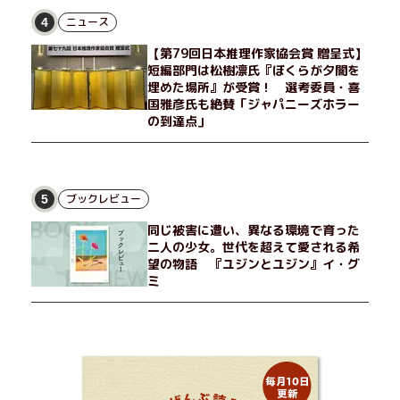
愉しんでいた。そんな愉里子の前に初めて、恋の終わりを怖れさ
せる男が現れた。茶の湯の粋人、70歳の万江島だ。だが彼に
ニュース
4
は、ある秘密があった……。自分の心と身体を偽らない女たちの
【第79回日本推理作家協会賞 贈呈式】
姿と、その連帯を描く。赤裸々にして切実な、セクシュアリティ
短編部門は松樹凛氏『ぼくらが夕闇を
をめぐる物語。
埋めた場所』が受賞！ 選考委員・喜
国雅彦氏も絶賛「ジャパニーズホラー
の到達点」
ブックレビュー
5
同じ被害に遭い、異なる環境で育った
二人の少女。世代を超えて愛される希
望の物語 『ユジンとユジン』イ・グ
ミ