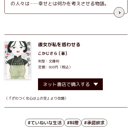
の人々は……幸せとは何かを考えさせる物語。
彼女が私を惑わせる
こかじさら
［著］
判型：文庫判
定価：803円（税込）
ネット書店で購入する
（『ざわつく女心は上の空』より改題）
#ていねいな生活
#料理
#承認欲求