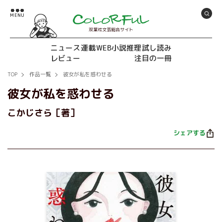
双葉社文芸総合サイト
ニュース
連載
WEB小説推理
試し読み
レビュー
注目の一冊
TOP
作品一覧
彼女が私を惑わせる
彼女が私を惑わせる
こかじさら［著］
シェアする