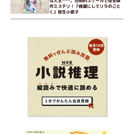
な人生──。圧倒的スケールで送る傑
作ミステリ！『修羅にしてリラのごと
く』弥生小夜子