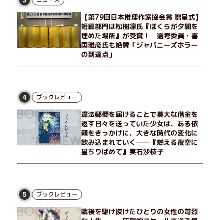
【第79回日本推理作家協会賞 贈呈式】
短編部門は松樹凛氏『ぼくらが夕闇を
埋めた場所』が受賞！ 選考委員・喜
国雅彦氏も絶賛「ジャパニーズホラー
の到達点」
ブックレビュー
4
違法郵便を届けることで莫大な借金を
返す日々を送っていた少女は、ある依
頼をきっかけに、大きな時代の変化に
飲み込まれていく──『燃える夜空に
星ちりばめて』実石沙枝子
ブックレビュー
5
戦後を駆け抜けたひとりの女性の苛烈