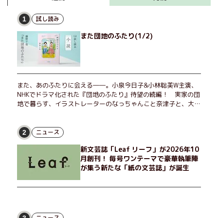
試し読み
1
また団地のふたり(1/2)
また、あのふたりに会える――。小泉今日子&小林聡美W主演、
NHKでドラマ化された『団地のふたり』待望の続編！ 実家の団
地で暮らす、イラストレーターのなっちゃんこと奈津子と、大学
非常勤講師のノエチこと野枝。フリマアプリの売り上げでちょっ
とした贅沢を楽しんだり、近所のおばちゃんの恋バナを聞いてあ
げたり、部屋でふたりだけの「台湾映画祭」を催したり。50代
ニュース
2
独身、幼なじみの変わらぬ友情とささやかな幸せの日々を描く。
新文芸誌「Leaf リーフ」が2026年10
月創刊！ 毎号ワンテーマで豪華執筆陣
が集う新たな「紙の文芸誌」が誕生
ニュース
3