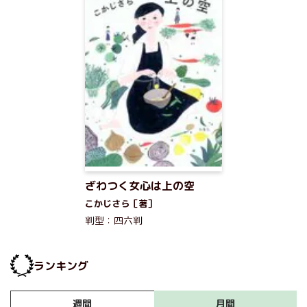
ざわつく女心は上の空
こかじさら［著］
判型：四六判
ランキング
月間
週間