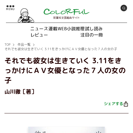
双葉社文芸総合サイト
ニュース
連載
WEB小説推理
試し読み
レビュー
注目の一冊
TOP
作品一覧
それでも彼女は生きていく 3.11をきっかけにＡＶ女優となった７人の女の子
それでも彼女は生きていく 3.11をき
っかけにＡＶ女優となった７人の女の
子
山川徹［著］
シェアする