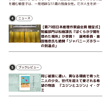
を嗜む愉里子は、一見地味な51歳の独身女性。だが人生を折り
返した今、「今日が一番若い」と日々を謳歌するように花摘みを
愉しんでいた。そんな愉里子の前に初めて、恋の終わりを怖れさ
せる男が現れた。茶の湯の粋人、70歳の万江島だ。だが彼に
ニュース
4
は、ある秘密があった……。自分の心と身体を偽らない女たちの
【第79回日本推理作家協会賞 贈呈式】
姿と、その連帯を描く。赤裸々にして切実な、セクシュアリティ
短編部門は松樹凛氏『ぼくらが夕闇を
をめぐる物語。
埋めた場所』が受賞！ 選考委員・喜
国雅彦氏も絶賛「ジャパニーズホラー
の到達点」
ブックレビュー
5
同じ被害に遭い、異なる環境で育った
二人の少女。世代を超えて愛される希
望の物語 『ユジンとユジン』イ・グ
ミ