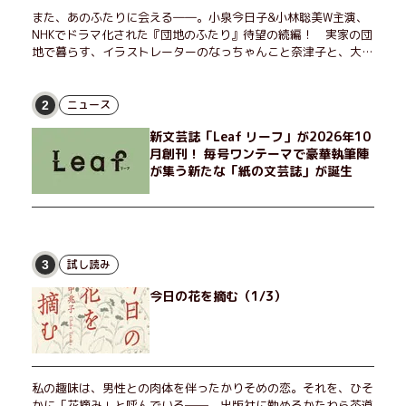
また、あのふたりに会える――。小泉今日子&小林聡美W主演、
NHKでドラマ化された『団地のふたり』待望の続編！ 実家の団
地で暮らす、イラストレーターのなっちゃんこと奈津子と、大学
非常勤講師のノエチこと野枝。フリマアプリの売り上げでちょっ
とした贅沢を楽しんだり、近所のおばちゃんの恋バナを聞いてあ
げたり、部屋でふたりだけの「台湾映画祭」を催したり。50代
ニュース
2
独身、幼なじみの変わらぬ友情とささやかな幸せの日々を描く。
新文芸誌「Leaf リーフ」が2026年10
月創刊！ 毎号ワンテーマで豪華執筆陣
が集う新たな「紙の文芸誌」が誕生
試し読み
3
今日の花を摘む（1/3）
私の趣味は、男性との肉体を伴ったかりそめの恋。それを、ひそ
かに「花摘み」と呼んでいる──。出版社に勤めるかたわら茶道