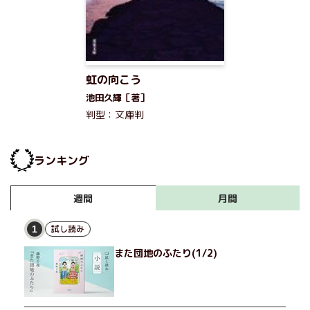
虹の向こう
池田久輝［著］
判型：文庫判
ランキング
月間
週間
試し読み
1
また団地のふたり(1/2)