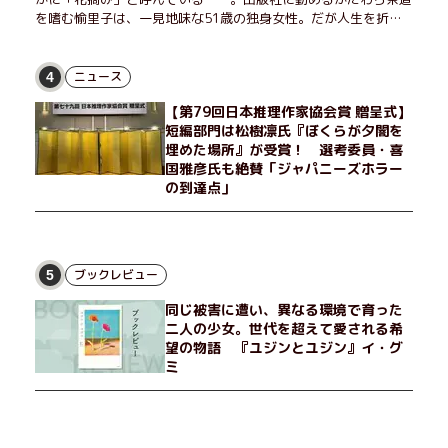
を嗜む愉里子は、一見地味な51歳の独身女性。だが人生を折り
返した今、「今日が一番若い」と日々を謳歌するように花摘みを
愉しんでいた。そんな愉里子の前に初めて、恋の終わりを怖れさ
せる男が現れた。茶の湯の粋人、70歳の万江島だ。だが彼に
ニュース
4
は、ある秘密があった……。自分の心と身体を偽らない女たちの
【第79回日本推理作家協会賞 贈呈式】
姿と、その連帯を描く。赤裸々にして切実な、セクシュアリティ
短編部門は松樹凛氏『ぼくらが夕闇を
をめぐる物語。
埋めた場所』が受賞！ 選考委員・喜
国雅彦氏も絶賛「ジャパニーズホラー
の到達点」
ブックレビュー
5
同じ被害に遭い、異なる環境で育った
二人の少女。世代を超えて愛される希
望の物語 『ユジンとユジン』イ・グ
ミ