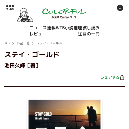
双葉社文芸総合サイト
ニュース
連載
WEB小説推理
試し読み
レビュー
注目の一冊
TOP
作品一覧
ステイ・ゴールド
ステイ・ゴールド
池田久輝［著］
シェアする