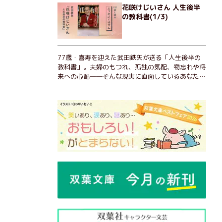
花咲けじいさん 人生後半
の教科書(1/3)
77歳・喜寿を迎えた武田鉄矢が送る「人生後半の
教科書」。夫婦のもつれ、孤独の気配、物忘れや将
来への心配――そんな現実に直面しているあなた
へ。この時代を楽しく・軽やかに生きるヒントを独
自の切り口で綴る。長年の読書で得た知見や自身の
経験をもとに繰り出される持論は説得力満点。まだ
まだ人生これから！ 読むだけで前向きになれる一
冊。