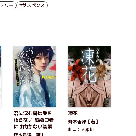
ステリー
#サスペンス
沼に沈む骨は愛を
凍花
語らない 超能力者
斉木香津［著］
には向かない職業
判型：文庫判
斉木香津［著］