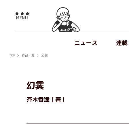
ニュース
連載
TOP
作品一覧
幻霙
幻霙
斉木香津［著］