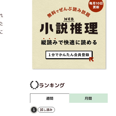
れ
た
に
。
ランキング
月間
週間
試し読み
1