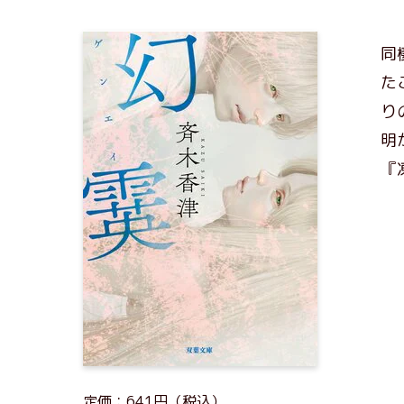
同
た
り
明
『
定価：641円（税込）