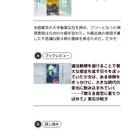
米国資本の大手製薬会社を辞め、フリーとなった神
原恵弥は九州のＮ崎を訪れた。Ｎ崎出身の祖母が遺
した不思議な数え唄の意味を探るためだ。だがそん
な恵弥に対しＮ崎大学の医学教授が、米国の監視下
に置かれている女性科学者への接触を求めてきた。
出島で見つかったある物質について博士の意見を聞
ブックレビュー
4
きたいという。恵弥は、まるで影のような存在の博
違法郵便を届けることで莫
士とまみえることはできるのか？ そして、唄の歌
大な借金を返す日々を送っ
詞「かたむくマリア」に込められた秘密とは？ 謎
ていた少女は、ある依頼を
めいたラストが鮮烈な余韻を残すシリーズ第四作！
きっかけに、大きな時代の
変化に飲み込まれていく
──『燃える夜空に星ちり
ばめて』実石沙枝子
試し読み
5