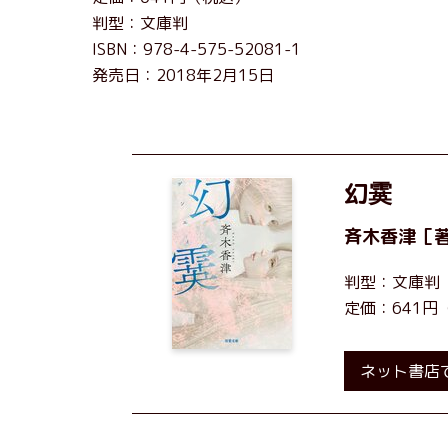
判型：文庫判
ISBN：978-4-575-52081-1
発売日：2018年2月15日
幻霙
斉木香津
［
判型：文庫判
定価：641円
ネット書店