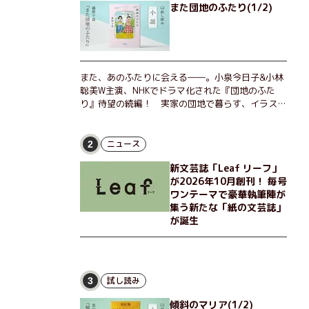
また団地のふたり(1/2)
また、あのふたりに会える――。小泉今日子&小林
聡美W主演、NHKでドラマ化された『団地のふた
り』待望の続編！ 実家の団地で暮らす、イラスト
レーターのなっちゃんこと奈津子と、大学非常勤講
師のノエチこと野枝。フリマアプリの売り上げでち
ょっとした贅沢を楽しんだり、近所のおばちゃんの
ニュース
2
恋バナを聞いてあげたり、部屋でふたりだけの「台
新文芸誌「Leaf リーフ」
湾映画祭」を催したり。50代独身、幼なじみの変
が2026年10月創刊！ 毎号
わらぬ友情とささやかな幸せの日々を描く。
ワンテーマで豪華執筆陣が
集う新たな「紙の文芸誌」
が誕生
試し読み
3
傾斜のマリア(1/2)