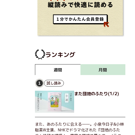
ランキング
月間
週間
試し読み
1
また団地のふたり(1/2)
また、あのふたりに会える――。小泉今日子&小林
聡美W主演、NHKでドラマ化された『団地のふた