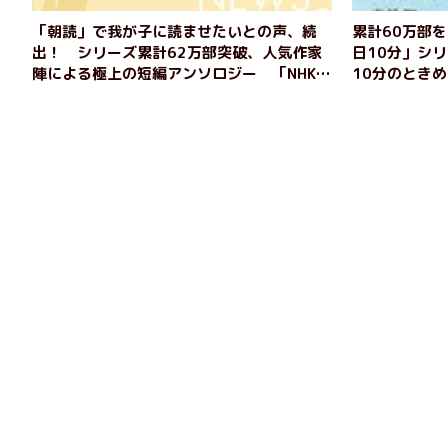
「朝読」で我が子に読ませたいとの声、続
累計60万部
出！ シリーズ累計62万部突破、人気作家
日10分」シ
陣による極上の短編アンソロジー 「NHK国
10分のとき
際放送が選んだ日本の名作」１日10分シリ
本の名作』
ーズ