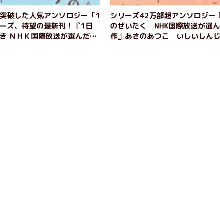
を突破した人気アンソロジー「1
シリーズ42万部超アンソロジー『
リーズ、待望の最新刊！『1日
のぜいたく NHK国際放送が選
めき ＮＨＫ国際放送が選んだ日
作』あさのあつこ いしいしん
小池真理子 沢木耕太郎 重松
山内マリコ