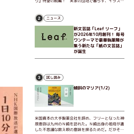
り』待望の続編！ 実家の団地で暮らす、イラスト
レーターのなっちゃんこと奈津子と、大学非常勤講
師のノエチこと野枝。フリマアプリの売り上げでち
ょっとした贅沢を楽しんだり、近所のおばちゃんの
ニュース
2
恋バナを聞いてあげたり、部屋でふたりだけの「台
新文芸誌「Leaf リーフ」
湾映画祭」を催したり。50代独身、幼なじみの変
が2026年10月創刊！ 毎号
わらぬ友情とささやかな幸せの日々を描く。
ワンテーマで豪華執筆陣が
集う新たな「紙の文芸誌」
が誕生
試し読み
3
傾斜のマリア(1/2)
米国資本の大手製薬会社を辞め、フリーとなった神
原恵弥は九州のＮ崎を訪れた。Ｎ崎出身の祖母が遺
した不思議な数え唄の意味を探るためだ。だがそん