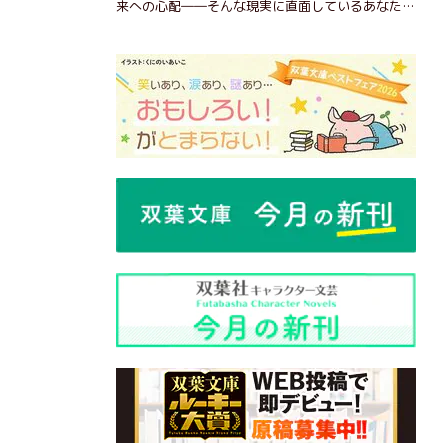
来への心配――そんな現実に直面しているあなた
へ。この時代を楽しく・軽やかに生きるヒントを独
自の切り口で綴る。長年の読書で得た知見や自身の
経験をもとに繰り出される持論は説得力満点。まだ
まだ人生これから！ 読むだけで前向きになれる一
冊。