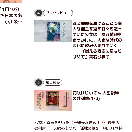
な恵弥に対しＮ崎大学の医学教授が、米国の監視下
に置かれている女性科学者への接触を求めてきた。
1日10分
出島で見つかったある物質について博士の意見を聞
ブックレビュー
4
んだ日本の名
きたいという。恵弥は、まるで影のような存在の博
じ 小川糸
違法郵便を届けることで莫
士とまみえることはできるのか？ そして、唄の歌
清 高田郁
大な借金を返す日々を送っ
詞「かたむくマリア」に込められた秘密とは？ 謎
ていた少女は、ある依頼を
めいたラストが鮮烈な余韻を残すシリーズ第四作！
きっかけに、大きな時代の
変化に飲み込まれていく
──『燃える夜空に星ちり
ばめて』実石沙枝子
試し読み
5
花咲けじいさん 人生後半
の教科書(1/3)
77歳・喜寿を迎えた武田鉄矢が送る「人生後半の
教科書」。夫婦のもつれ、孤独の気配、物忘れや将