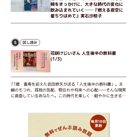
頼をきっかけに、大きな時代の変化に
飲み込まれていく──『燃える夜空に
星ちりばめて』実石沙枝子
試し読み
5
花咲けじいさん 人生後半の教科書
(1/3)
77歳・喜寿を迎えた武田鉄矢が送る「人生後半の教科書」。夫
婦のもつれ、孤独の気配、物忘れや将来への心配――そんな現実
に直面しているあなたへ。この時代を楽しく・軽やかに生きるヒ
ントを独自の切り口で綴る。長年の読書で得た知見や自身の経験
をもとに繰り出される持論は説得力満点。まだまだ人生これか
ら！ 読むだけで前向きになれる一冊。