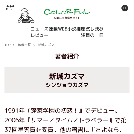
双葉社文芸総合サイト
ニュース
連載
WEB小説推理
試し読み
レビュー
注目の一冊
TOP
著者一覧
新城カズマ
著者紹介
新城カズマ
シンジョウカズマ
1991年『蓬莱学園の初恋！』でデビュー。
2006年『サマー／タイム／トラベラー』で第
37回星雲賞を受賞。他の著書に『さよなら、