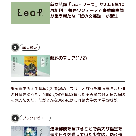
新文芸誌「Leaf リーフ」が2026年10
月創刊！ 毎号ワンテーマで豪華執筆陣
が集う新たな「紙の文芸誌」が誕生
試し読み
3
傾斜のマリア(1/2)
米国資本の大手製薬会社を辞め、フリーとなった神原恵弥は九州
のＮ崎を訪れた。Ｎ崎出身の祖母が遺した不思議な数え唄の意味
を探るためだ。だがそんな恵弥に対しＮ崎大学の医学教授が、米
国の監視下に置かれている女性科学者への接触を求めてきた。出
島で見つかったある物質について博士の意見を聞きたいという。
恵弥は、まるで影のような存在の博士とまみえることはできるの
ブックレビュー
4
か？ そして、唄の歌詞「かたむくマリア」に込められた秘密と
違法郵便を届けることで莫大な借金を
は？ 謎めいたラストが鮮烈な余韻を残すシリーズ第四作！
返す日々を送っていた少女は、ある依