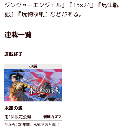
ジンジャーエンジェル』『15×24』『島津戦
記』『玩物双紙』などがある。
連載一覧
連載終了
小説
永遠の城
第1回限定公開
新城カズマ
今から400年前。永遠不落と謳わ