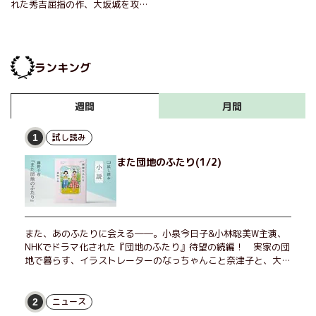
れた秀吉屈指の作、大坂城を攻め
る家康。天下を盤石のものとした
い彼をを迎え撃つのは気概い溢れ
た真田親子。
ランキング
月間
週間
試し読み
1
また団地のふたり(1/2)
また、あのふたりに会える――。小泉今日子&小林聡美W主演、
NHKでドラマ化された『団地のふたり』待望の続編！ 実家の団
地で暮らす、イラストレーターのなっちゃんこと奈津子と、大学
非常勤講師のノエチこと野枝。フリマアプリの売り上げでちょっ
とした贅沢を楽しんだり、近所のおばちゃんの恋バナを聞いてあ
げたり、部屋でふたりだけの「台湾映画祭」を催したり。50代
ニュース
2
独身、幼なじみの変わらぬ友情とささやかな幸せの日々を描く。