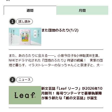
月間
週間
試し読み
1
また団地のふたり(1/2)
また、あのふたりに会える――。小泉今日子&小林聡美W主演、
NHKでドラマ化された『団地のふたり』待望の続編！ 実家の団
地で暮らす、イラストレーターのなっちゃんこと奈津子と、大学
非常勤講師のノエチこと野枝。フリマアプリの売り上げでちょっ
とした贅沢を楽しんだり、近所のおばちゃんの恋バナを聞いてあ
げたり、部屋でふたりだけの「台湾映画祭」を催したり。50代
ニュース
2
独身、幼なじみの変わらぬ友情とささやかな幸せの日々を描く。
新文芸誌「Leaf リーフ」が2026年10
月創刊！ 毎号ワンテーマで豪華執筆陣
が集う新たな「紙の文芸誌」が誕生