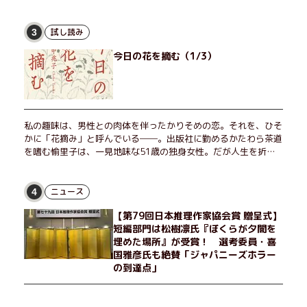
試し読み
3
今日の花を摘む（1/3）
私の趣味は、男性との肉体を伴ったかりそめの恋。それを、ひそ
かに「花摘み」と呼んでいる──。出版社に勤めるかたわら茶道
を嗜む愉里子は、一見地味な51歳の独身女性。だが人生を折り
返した今、「今日が一番若い」と日々を謳歌するように花摘みを
愉しんでいた。そんな愉里子の前に初めて、恋の終わりを怖れさ
せる男が現れた。茶の湯の粋人、70歳の万江島だ。だが彼に
ニュース
4
は、ある秘密があった……。自分の心と身体を偽らない女たちの
【第79回日本推理作家協会賞 贈呈式】
姿と、その連帯を描く。赤裸々にして切実な、セクシュアリティ
短編部門は松樹凛氏『ぼくらが夕闇を
をめぐる物語。
埋めた場所』が受賞！ 選考委員・喜
国雅彦氏も絶賛「ジャパニーズホラー
の到達点」