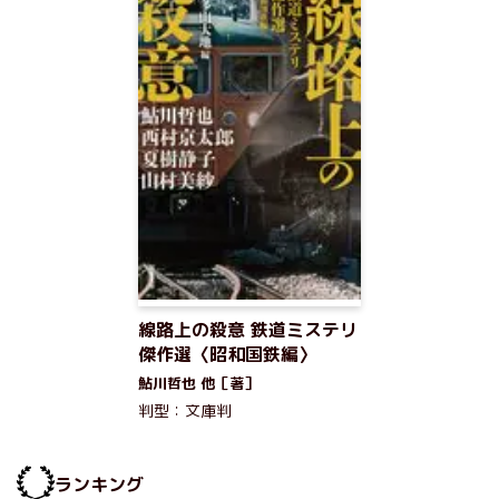
線路上の殺意 鉄道ミステリ
傑作選〈昭和国鉄編〉
鮎川哲也 他［著］
判型：文庫判
ランキング