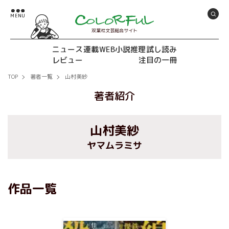
双葉社文芸総合サイト
ニュース
連載
WEB小説推理
試し読み
レビュー
注目の一冊
TOP
著者一覧
山村美紗
著者紹介
山村美紗
ヤマムラミサ
作品一覧