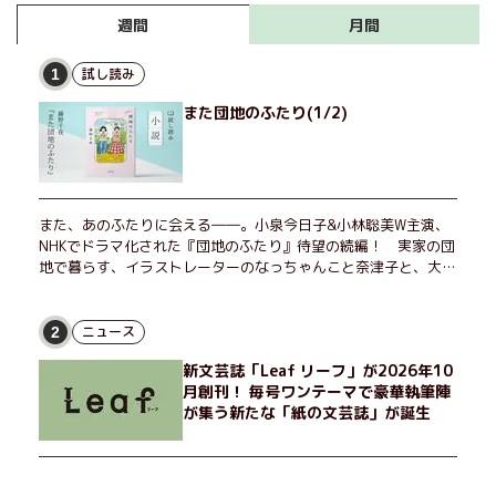
月間
週間
試し読み
1
また団地のふたり(1/2)
また、あのふたりに会える――。小泉今日子&小林聡美W主演、
NHKでドラマ化された『団地のふたり』待望の続編！ 実家の団
地で暮らす、イラストレーターのなっちゃんこと奈津子と、大学
非常勤講師のノエチこと野枝。フリマアプリの売り上げでちょっ
とした贅沢を楽しんだり、近所のおばちゃんの恋バナを聞いてあ
げたり、部屋でふたりだけの「台湾映画祭」を催したり。50代
ニュース
2
独身、幼なじみの変わらぬ友情とささやかな幸せの日々を描く。
新文芸誌「Leaf リーフ」が2026年10
月創刊！ 毎号ワンテーマで豪華執筆陣
が集う新たな「紙の文芸誌」が誕生