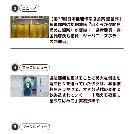
ニュース
3
【第79回日本推理作家協会賞 贈呈式】
短編部門は松樹凛氏『ぼくらが夕闇を
埋めた場所』が受賞！ 選考委員・喜
国雅彦氏も絶賛「ジャパニーズホラー
の到達点」
ブックレビュー
4
違法郵便を届けることで莫大な借金を
返す日々を送っていた少女は、ある依
頼をきっかけに、大きな時代の変化に
飲み込まれていく──『燃える夜空に
星ちりばめて』実石沙枝子
ブックレビュー
5