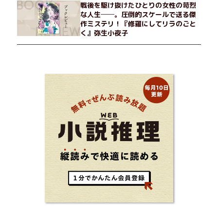
戦後を駆け抜けたひとりの女性の苛烈
な人生──。圧倒的スケールで送る傑
作ミステリ！『修羅にしてリラのごと
く』弥生小夜子