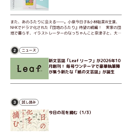
また、あのふたりに会える――。小泉今日子&小林聡美W主演、
NHKでドラマ化された『団地のふたり』待望の続編！ 実家の団
地で暮らす、イラストレーターのなっちゃんこと奈津子と、大学
非常勤講師のノエチこと野枝。フリマアプリの売り上げでちょっ
とした贅沢を楽しんだり、近所のおばちゃんの恋バナを聞いてあ
げたり、部屋でふたりだけの「台湾映画祭」を催したり。50代
ニュース
2
独身、幼なじみの変わらぬ友情とささやかな幸せの日々を描く。
新文芸誌「Leaf リーフ」が2026年10
月創刊！ 毎号ワンテーマで豪華執筆陣
が集う新たな「紙の文芸誌」が誕生
試し読み
3
今日の花を摘む（1/3）