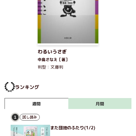
わるいうさぎ
中島さなえ［著］
判型：文庫判
ランキング
月間
週間
試し読み
1
また団地のふたり(1/2)