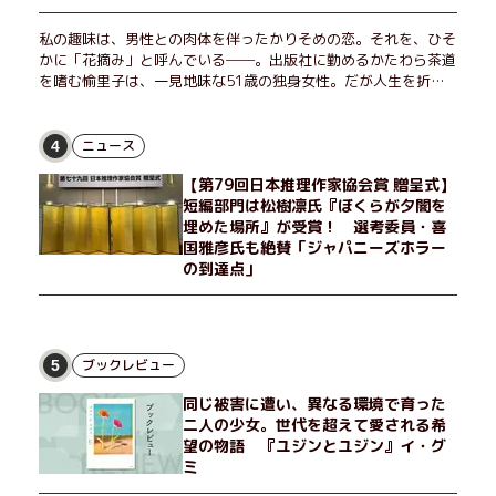
私の趣味は、男性との肉体を伴ったかりそめの恋。それを、ひそ
かに「花摘み」と呼んでいる──。出版社に勤めるかたわら茶道
を嗜む愉里子は、一見地味な51歳の独身女性。だが人生を折り
返した今、「今日が一番若い」と日々を謳歌するように花摘みを
愉しんでいた。そんな愉里子の前に初めて、恋の終わりを怖れさ
せる男が現れた。茶の湯の粋人、70歳の万江島だ。だが彼に
ニュース
4
は、ある秘密があった……。自分の心と身体を偽らない女たちの
【第79回日本推理作家協会賞 贈呈式】
姿と、その連帯を描く。赤裸々にして切実な、セクシュアリティ
短編部門は松樹凛氏『ぼくらが夕闇を
をめぐる物語。
埋めた場所』が受賞！ 選考委員・喜
国雅彦氏も絶賛「ジャパニーズホラー
の到達点」
ブックレビュー
5
同じ被害に遭い、異なる環境で育った
二人の少女。世代を超えて愛される希
望の物語 『ユジンとユジン』イ・グ
ミ