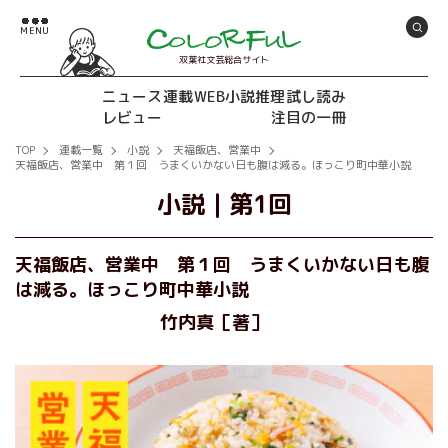
双葉社文芸総合サイト
ニュース
連載
WEB小説推理
試し読み
レビュー
注目の一冊
TOP
連載一覧
小説
天福飯店、営業中
天福飯店、営業中 第１回 うまくいかない日も腹は減る。ほっこり町中華小説
小説
｜
第1回
天福飯店、営業中 第１回 うまくいかない日も腹
は減る。ほっこり町中華小説
竹内真［著］