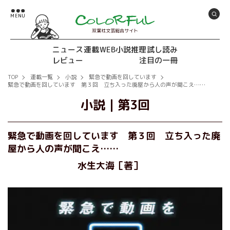
双葉社文芸総合サイト
ニュース
連載
WEB小説推理
試し読み
レビュー
注目の一冊
TOP
連載一覧
小説
緊急で動画を回しています
緊急で動画を回しています 第３回 立ち入った廃屋から人の声が聞こえ……
小説
｜
第3回
緊急で動画を回しています 第３回 立ち入った廃
屋から人の声が聞こえ……
水生大海［著］