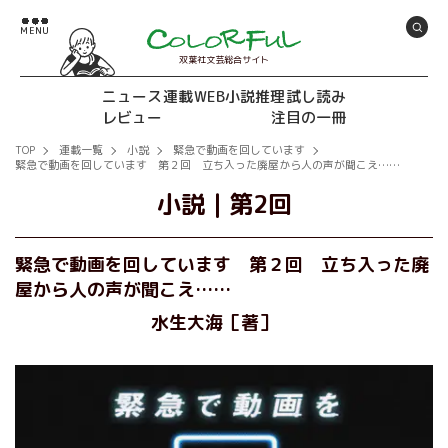
双葉社文芸総合サイト
ニュース
連載
WEB小説推理
試し読み
レビュー
注目の一冊
TOP
連載一覧
小説
緊急で動画を回しています
緊急で動画を回しています 第２回 立ち入った廃屋から人の声が聞こえ……
小説
｜
第2回
緊急で動画を回しています 第２回 立ち入った廃
屋から人の声が聞こえ……
水生大海［著］