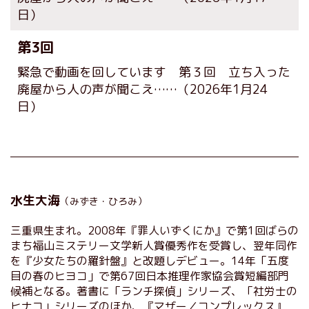
日）
第3回
緊急で動画を回しています 第３回 立ち入った
廃屋から人の声が聞こえ……
（2026年1月24
日）
水生大海
（みずき・ひろみ）
三重県生まれ。2008年『罪人いずくにか』で第1回ばらの
まち福山ミステリー文学新人賞優秀作を受賞し、翌年同作
を『少女たちの羅針盤』と改題しデビュー。14年「五度
目の春のヒヨコ」で第67回日本推理作家協会賞短編部門
候補となる。著書に「ランチ探偵」シリーズ、「社労士の
ヒナコ」シリーズのほか、『マザー／コンプレックス』