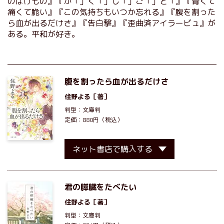
のばけもの』『か「」く「」し「」ご「」と「』『青くて
痛くて脆い』『この気持ちもいつか忘れる』『腹を割った
ら血が出るだけさ』『告白撃』『歪曲済アイラービュ』が
ある。平和が好き。
腹を割ったら血が出るだけさ
住野よる
［著］
判型：文庫判
定価：880円（税込）
ネット書店で購入する
君の膵臓をたべたい
住野よる
［著］
判型：文庫判