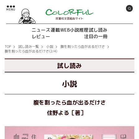
双葉社文芸総合サイト
ニュース
連載
WEB小説推理
試し読み
レビュー
注目の一冊
TOP
試し読み一覧
小説
腹を割ったら血が出るだけさ
腹を割ったら血が出るだけさ(2/4)
試し読み
小説
腹を割ったら血が出るだけさ
住野よる［著］