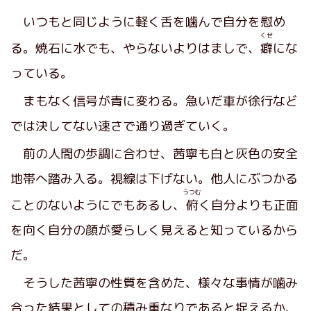
いつもと同じように軽く舌を噛んで自分を慰め
くせ
る。焼石に水でも、やらないよりはましで、
癖
にな
っている。
まもなく信号が青に変わる。急いだ車が徐行など
では決してない速さで通り過ぎていく。
前の人間の歩調に合わせ、茜寧も白と灰色の安全
地帯へ踏み入る。視線は下げない。他人にぶつかる
うつむ
ことのないようにでもあるし、
俯
く自分よりも正面
を向く自分の顔が愛らしく見えると知っているから
だ。
そうした茜寧の性質を含めた、様々な事情が噛み
合った結果としての積み重なりであると捉えるか、