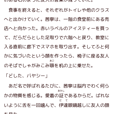
食事を終えると、それぞれがトイレや他のクラス
へと出かけていく。茜寧は、一階の食堂前にある売
店へと向かった。赤いラベルのアイスティーを買っ
て、だらだらとした足取りで六階へと戻り、教室に
入る直前に廊下でスマホを取り出す。そしてふと何
かに気づいたという顔を作ったら、椅子に座る友人
あご
のそばでしゃがみこみ
顎
を机の上に乗せた。
「どした、バヤシー」
あだ名で呼ばれるたびに、茜寧は脳内でわく何ら
あかし
かの物質を感じる。愛着の
証
であるからだ。ばれな
だ て
いように舌を一回噛んで、
伊達
眼鏡越しに友人の顔