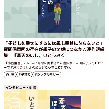
「子どもを幸せにするには親も幸せにならないと」
夜間保育園の存在が親子の笑顔につながる連作短編
集 『蒼天のほし』いとうみく
​ 「小説推理」2025年７月号に掲載された書評家・吉田伸子氏のレビュ
ーで『蒼天のほし』の読みどころをご紹介する。
#仕事
#子育て
#シングルマザー
インタビュー・対談