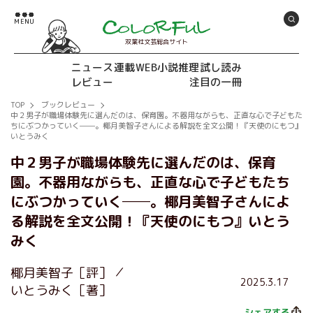
双葉社文芸総合サイト
ニュース
連載
WEB小説推理
試し読み
レビュー
注目の一冊
TOP
ブックレビュー
中２男子が職場体験先に選んだのは、保育園。不器用ながらも、正直な心で子どもた
ちにぶつかっていく──。椰月美智子さんによる解説を全文公開！『天使のにもつ』
いとうみく
中２男子が職場体験先に選んだのは、保育
園。不器用ながらも、正直な心で子どもたち
にぶつかっていく──。椰月美智子さんによ
る解説を全文公開！『天使のにもつ』いとう
みく
椰月美智子［評］
2025.3.17
いとうみく［著］
シェアする