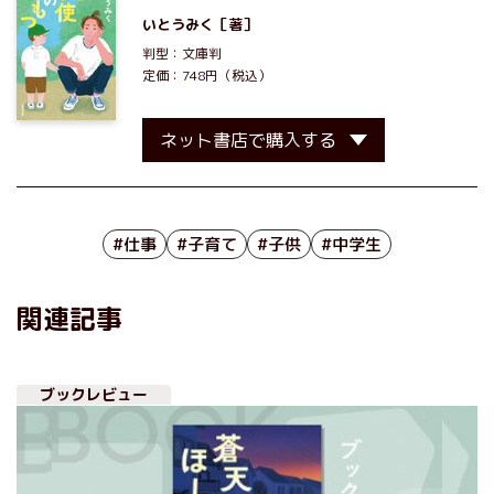
いとうみく
［著］
判型：文庫判
定価：748円（税込）
ネット書店で購入する
#仕事
#子育て
#子供
#中学生
関連記事
ブックレビュー