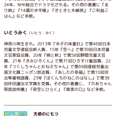
24年、NHK総合でドラマ化される。その他の著書に『る
り姉』『14歳の水平線』『きときと夫婦旅』『ご利益ご
はん』など多数。
いとうみく
（いとう・みく）
神奈川県生まれ。2013年『糸子の体重計』で第46回日本
児童文学者協会新人賞、15年『空へ』で第39回日本児童
文芸家協会賞、20年『朔と新』で第58回野間児童文芸
賞、21年『きみひろくん』で第31回ひろすけ童話賞、22
年『つくしちゃんとおねえちゃん』で第69回産経児童出
版文化賞ニッポン放送賞、『あしたの幸福』で第10回河
合隼雄物語賞、23年『ぼくんちのねこのはなし』で第38
回坪田譲治文学賞を受賞。その他の著書に、『かあちゃん
取扱説明書』『夜空にひらく』『真実の口』など多数。
天使のにもつ