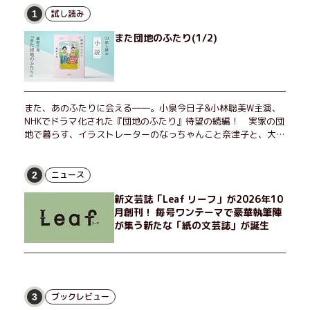
試し読み
1
また団地のふたり(1/2)
また、あのふたりに会える――。小泉今日子&小林聡美W主演、
NHKでドラマ化された『団地のふたり』待望の続編！ 実家の団
地で暮らす、イラストレーターのなっちゃんこと奈津子と、大学
非常勤講師のノエチこと野枝。フリマアプリの売り上げでちょっ
とした贅沢を楽しんだり、近所のおばちゃんの恋バナを聞いてあ
げたり、部屋でふたりだけの「台湾映画祭」を催したり。50代
ニュース
2
独身、幼なじみの変わらぬ友情とささやかな幸せの日々を描く。
新文芸誌「Leaf リーフ」が2026年10
月創刊！ 毎号ワンテーマで豪華執筆陣
が集う新たな「紙の文芸誌」が誕生
ブックレビュー
3