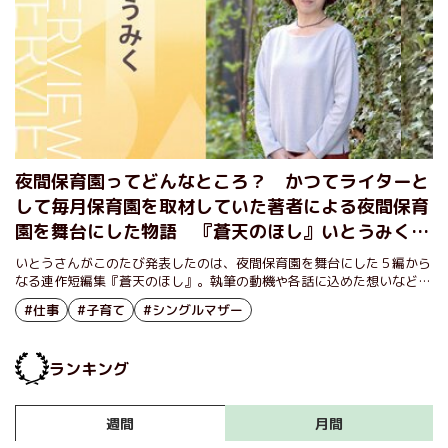
夜間保育園ってどんなところ？ かつてライターと
して毎月保育園を取材していた著者による夜間保育
園を舞台にした物語 『蒼天のほし』いとうみくイ
ンタビュー（前編）
いとうさんがこのたび発表したのは、夜間保育園を舞台にした５編から
なる連作短編集『蒼天のほし』。執筆の動機や各話に込めた想いなどを
伺いました。
#仕事
#子育て
#シングルマザー
ランキング
月間
週間