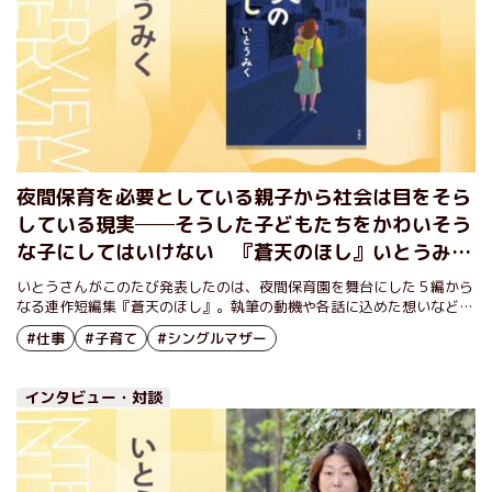
夜間保育を必要としている親子から社会は目をそら
している現実──そうした子どもたちをかわいそう
な子にしてはいけない 『蒼天のほし』いとうみく
インタビュー（後編）
いとうさんがこのたび発表したのは、夜間保育園を舞台にした５編から
なる連作短編集『蒼天のほし』。執筆の動機や各話に込めた想いなどを
伺いました。
#仕事
#子育て
#シングルマザー
インタビュー・対談