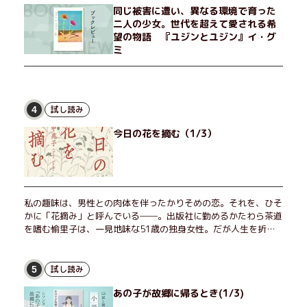
同じ被害に遭い、異なる環境で育った
二人の少女。世代を超えて愛される希
望の物語 『ユジンとユジン』イ・グ
ミ
試し読み
4
今日の花を摘む（1/3）
私の趣味は、男性との肉体を伴ったかりそめの恋。それを、ひそ
かに「花摘み」と呼んでいる──。出版社に勤めるかたわら茶道
を嗜む愉里子は、一見地味な51歳の独身女性。だが人生を折り
返した今、「今日が一番若い」と日々を謳歌するように花摘みを
愉しんでいた。そんな愉里子の前に初めて、恋の終わりを怖れさ
せる男が現れた。茶の湯の粋人、70歳の万江島だ。だが彼に
試し読み
5
は、ある秘密があった……。自分の心と身体を偽らない女たちの
あの子が故郷に帰るとき(1/3)
姿と、その連帯を描く。赤裸々にして切実な、セクシュアリティ