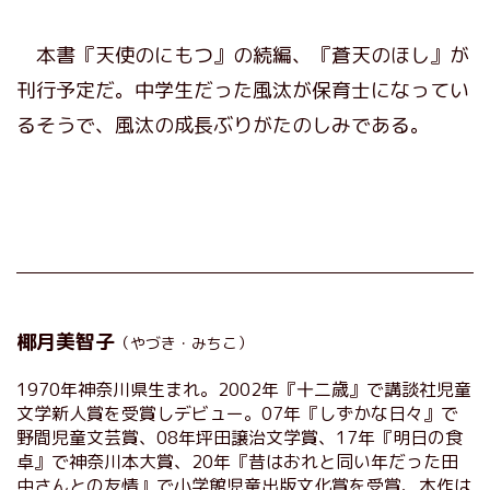
本書『天使のにもつ』の続編、『蒼天のほし』が
刊行予定だ。中学生だった風汰が保育士になってい
るそうで、風汰の成長ぶりがたのしみである。
椰月美智子
（やづき・みちこ）
1970年神奈川県生まれ。2002年『十二歳』で講談社児童
文学新人賞を受賞しデビュー。07年『しずかな日々』で
野間児童文芸賞、08年坪田譲治文学賞、17年『明日の食
卓』で神奈川本大賞、20年『昔はおれと同い年だった田
中さんとの友情』で小学館児童出版文化賞を受賞、本作は