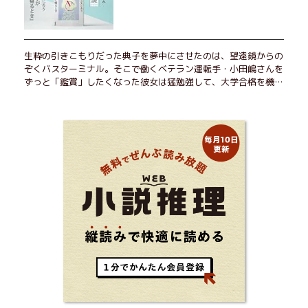
をめぐる物語。
生粋の引きこもりだった典子を夢中にさせたのは、望遠鏡からの
ぞくバスターミナル。そこで働くベテラン運転手・小田嶋さんを
ずっと「鑑賞」したくなった彼女は猛勉強して、大学合格を機に
近くで暮らすことに──。初恋、就職、大切な人との別れ。「こ
んなはずじゃなかった」の先で毎日はちょっとずつ面白くな
る！ 地元が恋しくなったとき、どこか遠くへ逃げたいときは読
んで下さい。孤独を愛する人のお守りになる、くすっと、うるっ
と、心がゆるむ短編集。