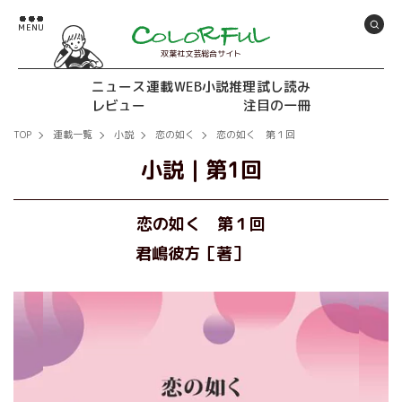
双葉社文芸総合サイト
ニュース
連載
WEB小説推理
試し読み
レビュー
注目の一冊
TOP
連載一覧
小説
恋の如く
恋の如く 第１回
小説
｜
第1回
恋の如く 第１回
君嶋彼方［著］