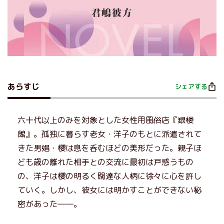
あらすじ
シェアする
六十代以上のみを対象とした女性用風俗店『銀楼
館』。孤独に暮らす老女・洋子のもとに派遣されて
きた男娼・櫻は息を呑むほどの美形だった。親子ほ
ども歳の離れた相手との交流に最初は戸惑うもの
の、洋子は櫻の明るく闊達な人柄に徐々に心を許し
ていく。しかし、彼女には明かすことができない秘
密があった――。