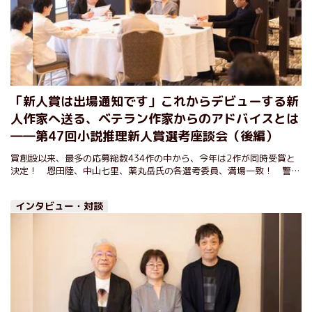
「新人賞は出場通知です」これからデビューする新
人作家へ送る、ベテラン作家からのアドバイスとは
――第47回小説推理新人賞選考座談会（後編）
賞創設以来、最多の応募総数434作の中から、今年は2作が同時受賞と
決定！ 恩田陸、中山七里、薬丸岳氏の各選考委員、満場一致！ 警察
小説と時代小説という異ジャンルでの実力派作家の誕生です！
インタビュー・対談