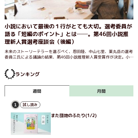
小説において最後の１行がとても大切。選考委員が
語る「短編のポイント」とは──。第46回小説推
理新人賞選考座談会（後編）
未来のストーリーテラーを選ぶべく、恩田陸、中山七里、薬丸岳の選考
委員三氏による議論の結果、第46回小説推理新人賞受賞作が決定。小
説家を志す者、また小説ファン必読の選考会をお届けします。
ランキング
月間
週間
試し読み
1
また団地のふたり(1/2)