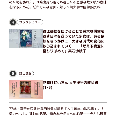
のＮ崎を訪れた。Ｎ崎出身の祖母が遺した不思議な数え唄の意味
を探るためだ。だがそんな恵弥に対しＮ崎大学の医学教授が、米
国の監視下に置かれている女性科学者への接触を求めてきた。出
島で見つかったある物質について博士の意見を聞きたいという。
恵弥は、まるで影のような存在の博士とまみえることはできるの
ブックレビュー
4
か？ そして、唄の歌詞「かたむくマリア」に込められた秘密と
違法郵便を届けることで莫大な借金を
は？ 謎めいたラストが鮮烈な余韻を残すシリーズ第四作！
返す日々を送っていた少女は、ある依
頼をきっかけに、大きな時代の変化に
飲み込まれていく──『燃える夜空に
星ちりばめて』実石沙枝子
試し読み
5
花咲けじいさん 人生後半の教科書
(1/3)
77歳・喜寿を迎えた武田鉄矢が送る「人生後半の教科書」。夫
婦のもつれ、孤独の気配、物忘れや将来への心配――そんな現実