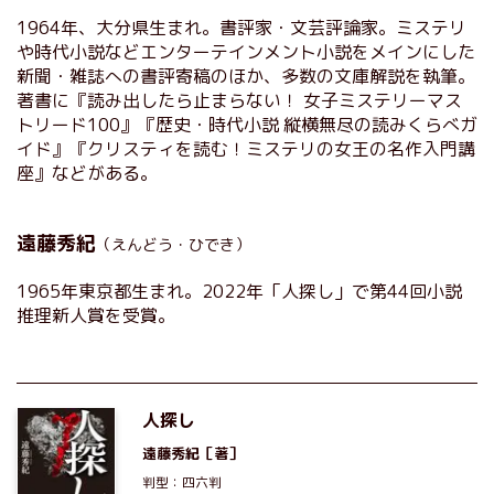
1964年、大分県生まれ。書評家・文芸評論家。ミステリ
や時代小説などエンターテインメント小説をメインにした
新聞・雑誌への書評寄稿のほか、多数の文庫解説を執筆。
著書に『読み出したら止まらない！ 女子ミステリーマス
トリード100』『歴史・時代小説 縦横無尽の読みくらべガ
イド』『クリスティを読む！ミステリの女王の名作入門講
座』などがある。
遠藤秀紀
（えんどう・ひでき）
1965年東京都生まれ。2022年「人探し」で第44回小説
推理新人賞を受賞。
人探し
遠藤秀紀
［著］
判型：四六判