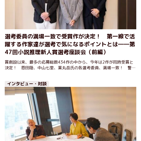
選考委員の満場一致で受賞作が決定！ 第一線で活
躍する作家達が選考で気になるポイントとは――第
47回小説推理新人賞選考座談会（前編）
賞創設以来、最多の応募総数434作の中から、今年は2作が同時受賞と
決定！ 恩田陸、中山七里、薬丸岳氏の各選考委員、満場一致！ 警察
小説と時代小説という異ジャンルでの実力派作家の誕生です！
インタビュー・対談