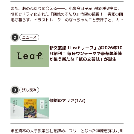
また、あのふたりに会える――。小泉今日子&小林聡美W主演、
NHKでドラマ化された『団地のふたり』待望の続編！ 実家の団
地で暮らす、イラストレーターのなっちゃんこと奈津子と、大学
非常勤講師のノエチこと野枝。フリマアプリの売り上げでちょっ
とした贅沢を楽しんだり、近所のおばちゃんの恋バナを聞いてあ
げたり、部屋でふたりだけの「台湾映画祭」を催したり。50代
ニュース
2
独身、幼なじみの変わらぬ友情とささやかな幸せの日々を描く。
新文芸誌「Leaf リーフ」が2026年10
月創刊！ 毎号ワンテーマで豪華執筆陣
が集う新たな「紙の文芸誌」が誕生
試し読み
3
傾斜のマリア(1/2)
米国資本の大手製薬会社を辞め、フリーとなった神原恵弥は九州