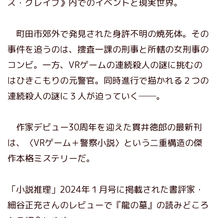
ズ・グレイブ》内でのイベントと現実世界。
町田市郊外で発見された身許不明の焼死体。その
事件を追うのは、捜査一課の刑事と所轄の女刑事の
コンビ。一方、VRゲームの連続殺人の謎に挑むの
はひきこもりの元警官。同時進行で描かれる２つの
連続殺人の謎に３人が迫っていく──。
作家デビュー30周年を迎えた貫井徳郎の最新刊
は、〈VRゲーム＋警察小説〉という二重構造の傑
作本格ミステリーだ。
「小説推理」2024年１月号に掲載された書評家・
細谷正充さんのレビューで『龍の墓』の読みどころ