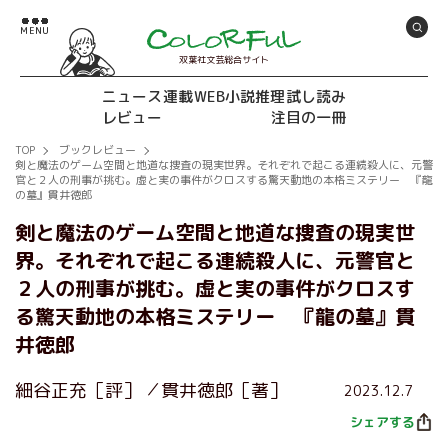
双葉社文芸総合サイト
ニュース
連載
WEB小説推理
試し読み
レビュー
注目の一冊
TOP
ブックレビュー
剣と魔法のゲーム空間と地道な捜査の現実世界。それぞれで起こる連続殺人に、元警
官と２人の刑事が挑む。虚と実の事件がクロスする驚天動地の本格ミステリー 『龍
の墓』貫井徳郎
剣と魔法のゲーム空間と地道な捜査の現実世
界。それぞれで起こる連続殺人に、元警官と
２人の刑事が挑む。虚と実の事件がクロスす
る驚天動地の本格ミステリー 『龍の墓』貫
井徳郎
細谷正充［評］
貫井徳郎［著］
2023.12.7
シェアする