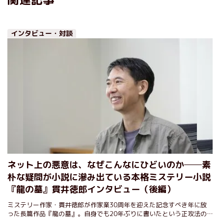
インタビュー・対談
ネット上の悪意は、なぜこんなにひどいのか──素
朴な疑問が小説に滲み出ている本格ミステリー小説
『龍の墓』貫井徳郎インタビュー（後編）
ミステリー作家・貫井徳郎が作家業30周年を迎えた記念すべき年に放
った長篇作品『龍の墓』。自身でも20年ぶりに書いたという正攻法の