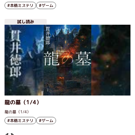
本格ミステリーである。現実とゲーム世界の両方で謎解きが進行してい
#本格ミステリ
#ゲーム
く意欲的な構造の物語はどのように書かれたのか。作者に伺った。
試し読み
龍の墓（1/4）
龍の墓（1/4）
#本格ミステリ
#ゲーム