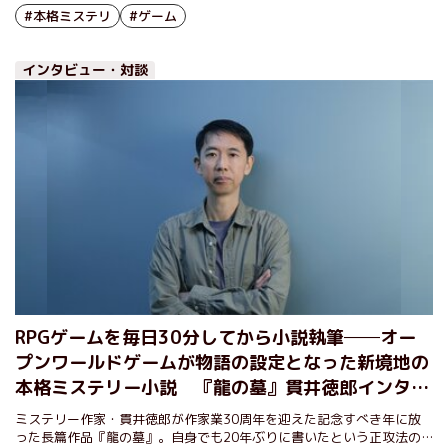
本格ミステリーである。現実とゲーム世界の両方で謎解きが進行してい
#本格ミステリ
#ゲーム
く意欲的な構造の物語はどのように書かれたのか。作者に伺った。
インタビュー・対談
RPGゲームを毎日30分してから小説執筆──オー
プンワールドゲームが物語の設定となった新境地の
本格ミステリー小説 『龍の墓』貫井徳郎インタビ
ュー（前編）
ミステリー作家・貫井徳郎が作家業30周年を迎えた記念すべき年に放
った長篇作品『龍の墓』。自身でも20年ぶりに書いたという正攻法の