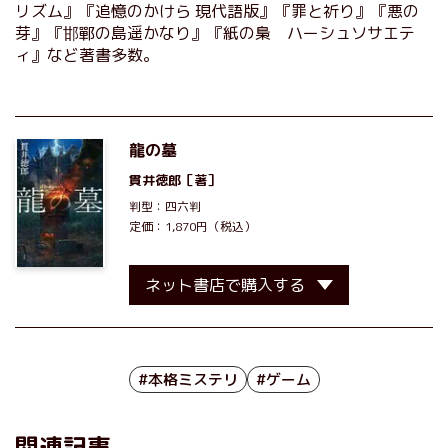
リズム』『追憶のかけら 現代語版』『罪と祈り』『悪の
芽』『邯鄲の島遥かなり』『紙の梟 ハーシュソサエテ
ィ』など著書多数。
龍の墓
貫井徳郎
［著］
判型：四六判
定価：1,870円（税込）
ネット書店で購入する
#本格ミステリ
#ゲーム
関連記事