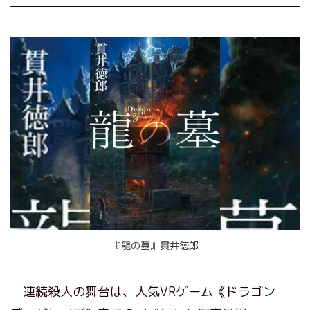
『龍の墓』貫井徳郎
連続殺人の舞台は、人気VRゲーム《ドラゴン