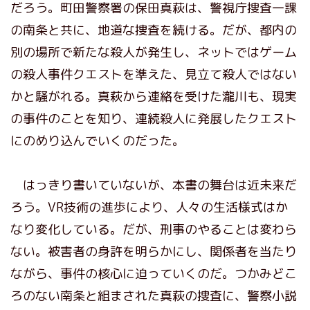
だろう。町田警察署の保田真萩は、警視庁捜査一課
の南条と共に、地道な捜査を続ける。だが、都内の
別の場所で新たな殺人が発生し、ネットではゲーム
の殺人事件クエストを準えた、見立て殺人ではない
かと騒がれる。真萩から連絡を受けた瀧川も、現実
の事件のことを知り、連続殺人に発展したクエスト
にのめり込んでいくのだった。
はっきり書いていないが、本書の舞台は近未来だ
ろう。VR技術の進歩により、人々の生活様式はか
なり変化している。だが、刑事のやることは変わら
ない。被害者の身許を明らかにし、関係者を当たり
ながら、事件の核心に迫っていくのだ。つかみどこ
ろのない南条と組まされた真萩の捜査に、警察小説