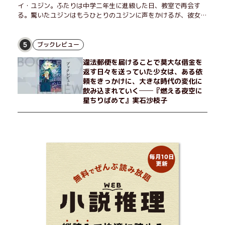
イ・ユジン。ふたりは中学二年生に進級した日、教室で再会す
る。驚いたユジンはもうひとりのユジンに声をかけるが、彼女は
「人違いだ」と言い張り、さらにあの頃の記憶をすべて喪ってい
て……。韓国で世代を超えて愛され続け、35万部を突破したベス
トセラー小説の邦訳版。
ブックレビュー
5
違法郵便を届けることで莫大な借金を
返す日々を送っていた少女は、ある依
頼をきっかけに、大きな時代の変化に
飲み込まれていく──『燃える夜空に
星ちりばめて』実石沙枝子