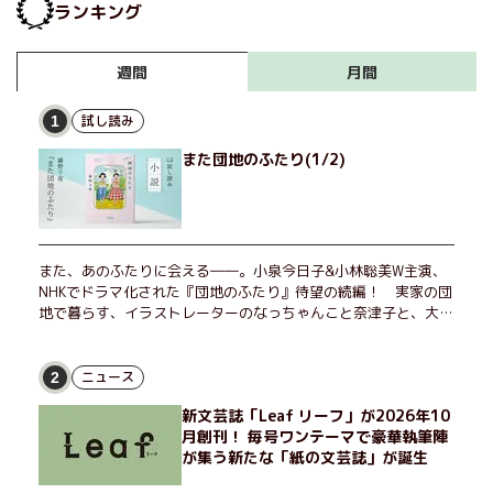
ランキング
月間
週間
試し読み
1
また団地のふたり(1/2)
また、あのふたりに会える――。小泉今日子&小林聡美W主演、
NHKでドラマ化された『団地のふたり』待望の続編！ 実家の団
地で暮らす、イラストレーターのなっちゃんこと奈津子と、大学
非常勤講師のノエチこと野枝。フリマアプリの売り上げでちょっ
とした贅沢を楽しんだり、近所のおばちゃんの恋バナを聞いてあ
げたり、部屋でふたりだけの「台湾映画祭」を催したり。50代
ニュース
2
独身、幼なじみの変わらぬ友情とささやかな幸せの日々を描く。
新文芸誌「Leaf リーフ」が2026年10
月創刊！ 毎号ワンテーマで豪華執筆陣
が集う新たな「紙の文芸誌」が誕生