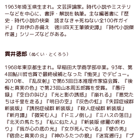
1963年埼玉県生まれ。文芸評論家。時代小説やミステリ
ーなどを中心に、書評・解説を執筆。主な編著書に『歴
史・時代小説の快楽 読まなきゃ死ねない全100作ガイ
ド』『井伊の赤備え 徳川四天王筆頭史譚』「時代小説傑
作選」シリーズなどがある。
貫井徳郎
（ぬくい・とくろう）
1968年東京都生まれ。早稲田大学商学部卒業。93年、第
4回鮎川哲也賞で最終候補となった『慟哭』でデビュー。
2010年、『乱反射』で第63回日本推理作家協会賞、『後
悔と真実の色』で第23回山本周五郎賞を受賞。『愚行
録』『空白の叫び』『光と影の誘惑』『崩れる』『悪党た
ちは千里を走る』『明日の空』『灰色の虹』『失踪症候群
新装版』『誘拐症候群 新装版』『殺人症候群 新装版』
『新月譚』『微笑む人』『ドミノ倒し』『ミハスの落日』
『北天の馬たち』『私に似た人』『新装版 修羅の終わ
り』『我が心の底の光』『女が死んでいる』『壁の男』
『宿命と真実の炎』『神のふたつの貌』『迷宮遡行』『プ