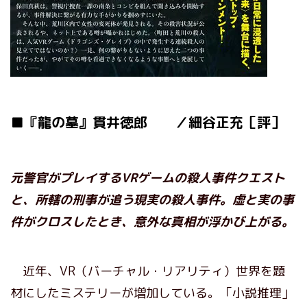
■『龍の墓』貫井徳郎 ／細谷正充［評］
元警官がプレイするVRゲームの殺人事件クエスト
と、所轄の刑事が追う現実の殺人事件。虚と実の事
件がクロスしたとき、意外な真相が浮かび上がる。
近年、VR（バーチャル・リアリティ）世界を題
材にしたミステリーが増加している。「小説推理」