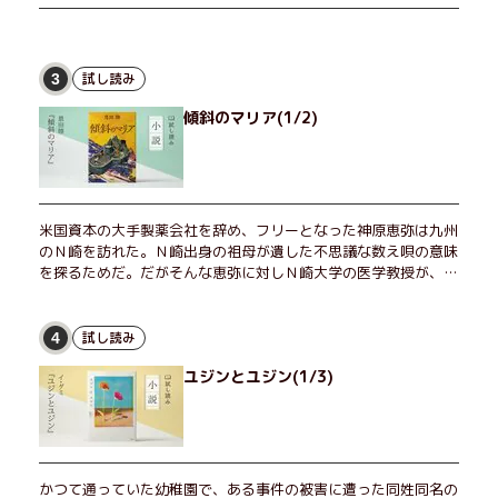
試し読み
3
傾斜のマリア(1/2)
米国資本の大手製薬会社を辞め、フリーとなった神原恵弥は九州
のＮ崎を訪れた。Ｎ崎出身の祖母が遺した不思議な数え唄の意味
を探るためだ。だがそんな恵弥に対しＮ崎大学の医学教授が、米
国の監視下に置かれている女性科学者への接触を求めてきた。出
島で見つかったある物質について博士の意見を聞きたいという。
恵弥は、まるで影のような存在の博士とまみえることはできるの
試し読み
4
か？ そして、唄の歌詞「かたむくマリア」に込められた秘密と
ユジンとユジン(1/3)
は？ 謎めいたラストが鮮烈な余韻を残すシリーズ第四作！
かつて通っていた幼稚園で、ある事件の被害に遭った同姓同名の