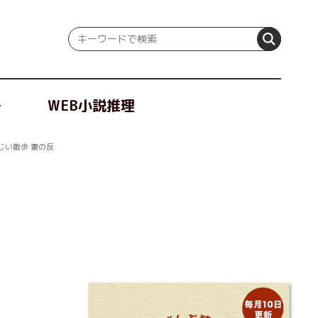
冊
WEB小説推理
じい散歩 妻の反