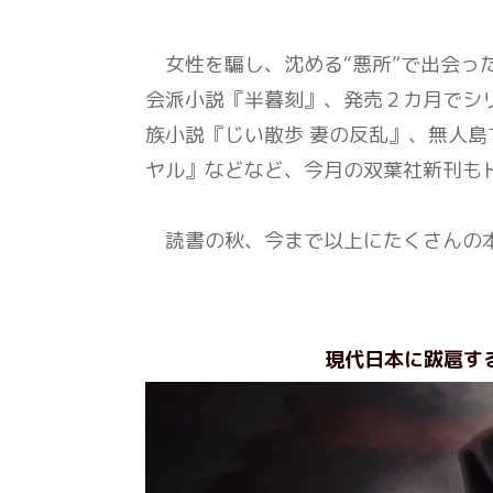
女性を騙し、沈める“悪所”で出会っ
会派小説『半暮刻』、発売２カ月でシ
族小説『じい散歩 妻の反乱』、無人
ヤル』などなど、今月の双葉社新刊も
読書の秋、今まで以上にたくさんの
現代日本に跋扈す