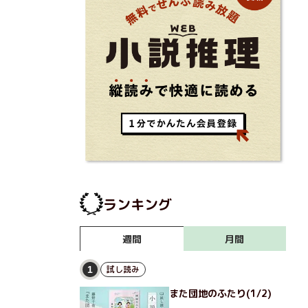
ランキング
月間
週間
試し読み
1
また団地のふたり(1/2)