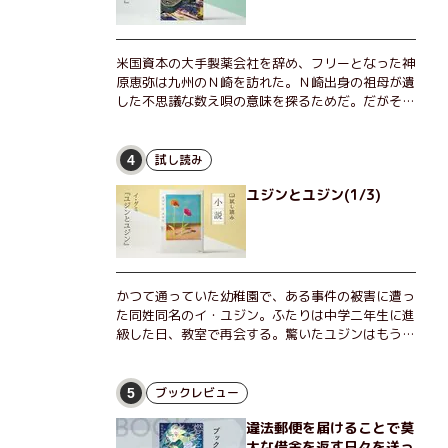
米国資本の大手製薬会社を辞め、フリーとなった神
原恵弥は九州のＮ崎を訪れた。Ｎ崎出身の祖母が遺
した不思議な数え唄の意味を探るためだ。だがそん
な恵弥に対しＮ崎大学の医学教授が、米国の監視下
に置かれている女性科学者への接触を求めてきた。
出島で見つかったある物質について博士の意見を聞
試し読み
4
きたいという。恵弥は、まるで影のような存在の博
ユジンとユジン(1/3)
士とまみえることはできるのか？ そして、唄の歌
詞「かたむくマリア」に込められた秘密とは？ 謎
めいたラストが鮮烈な余韻を残すシリーズ第四作！
かつて通っていた幼稚園で、ある事件の被害に遭っ
た同姓同名のイ・ユジン。ふたりは中学二年生に進
級した日、教室で再会する。驚いたユジンはもうひ
とりのユジンに声をかけるが、彼女は「人違いだ」
と言い張り、さらにあの頃の記憶をすべて喪ってい
て……。韓国で世代を超えて愛され続け、35万部を
ブックレビュー
5
突破したベストセラー小説の邦訳版。
違法郵便を届けることで莫
大な借金を返す日々を送っ