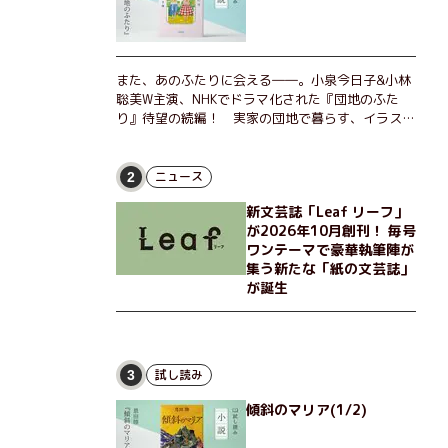
また、あのふたりに会える――。小泉今日子&小林
聡美W主演、NHKでドラマ化された『団地のふた
り』待望の続編！ 実家の団地で暮らす、イラスト
レーターのなっちゃんこと奈津子と、大学非常勤講
師のノエチこと野枝。フリマアプリの売り上げでち
ょっとした贅沢を楽しんだり、近所のおばちゃんの
ニュース
2
恋バナを聞いてあげたり、部屋でふたりだけの「台
新文芸誌「Leaf リーフ」
湾映画祭」を催したり。50代独身、幼なじみの変
が2026年10月創刊！ 毎号
わらぬ友情とささやかな幸せの日々を描く。
ワンテーマで豪華執筆陣が
集う新たな「紙の文芸誌」
が誕生
試し読み
3
傾斜のマリア(1/2)