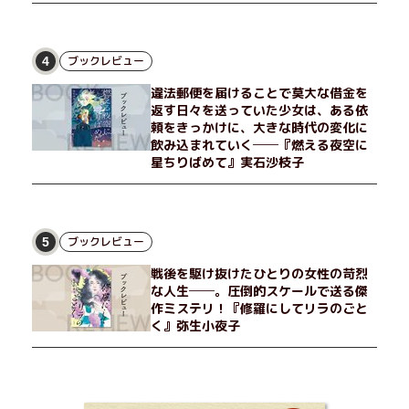
ブックレビュー
4
違法郵便を届けることで莫大な借金を
返す日々を送っていた少女は、ある依
頼をきっかけに、大きな時代の変化に
飲み込まれていく──『燃える夜空に
星ちりばめて』実石沙枝子
ブックレビュー
5
戦後を駆け抜けたひとりの女性の苛烈
な人生──。圧倒的スケールで送る傑
作ミステリ！『修羅にしてリラのごと
く』弥生小夜子