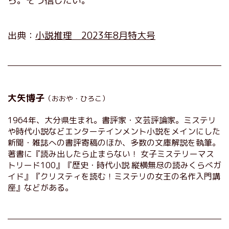
ら。そう信じたい。
出典：
小説推理 2023年8月特大号
大矢博子
（おおや・ひろこ）
1964年、大分県生まれ。書評家・文芸評論家。ミステリ
や時代小説などエンターテインメント小説をメインにした
新聞・雑誌への書評寄稿のほか、多数の文庫解説を執筆。
著書に『読み出したら止まらない！ 女子ミステリーマス
トリード100』『歴史・時代小説 縦横無尽の読みくらべガ
イド』『クリスティを読む！ミステリの女王の名作入門講
座』などがある。