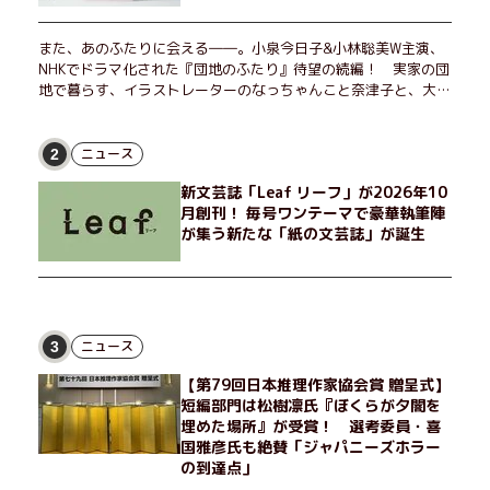
また、あのふたりに会える――。小泉今日子&小林聡美W主演、
NHKでドラマ化された『団地のふたり』待望の続編！ 実家の団
地で暮らす、イラストレーターのなっちゃんこと奈津子と、大学
非常勤講師のノエチこと野枝。フリマアプリの売り上げでちょっ
とした贅沢を楽しんだり、近所のおばちゃんの恋バナを聞いてあ
げたり、部屋でふたりだけの「台湾映画祭」を催したり。50代
ニュース
2
独身、幼なじみの変わらぬ友情とささやかな幸せの日々を描く。
新文芸誌「Leaf リーフ」が2026年10
月創刊！ 毎号ワンテーマで豪華執筆陣
が集う新たな「紙の文芸誌」が誕生
ニュース
3
【第79回日本推理作家協会賞 贈呈式】
短編部門は松樹凛氏『ぼくらが夕闇を
埋めた場所』が受賞！ 選考委員・喜
国雅彦氏も絶賛「ジャパニーズホラー
の到達点」