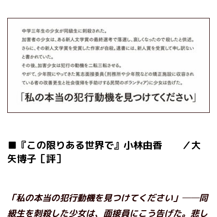
■『この限りある世界で』小林由香 ／大
矢博子［評］
「私の本当の犯行動機を見つけてください」──同
級生を刺殺した少女は、面接員にこう告げた。悲し