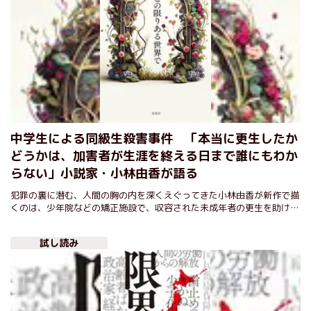
中学生による同級生殺害事件 「本当に更生したか
どうかは、加害者が生涯を終える日まで誰にもわか
らない」小説家・小林由香が語る
犯罪の裏に潜む、人間の胸の内を深くえぐってきた小林由香が新作で描
くのは、少年院などの矯正施設で、収容された未成年者の更生を助ける
篤志面接委員。未成年者による犯罪が世間の耳目を集める中、著者にこ
の小説に託した思いを聞いた。
試し読み