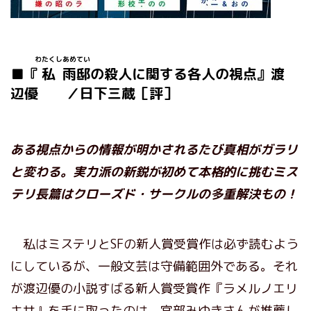
わたくし
あめ
てい
■『
私
​雨
邸
の殺人に関する各人の視点』渡
辺優 ／日下三蔵［評］
ある視点からの情報が明かされるたび真相がガラリ
と変わる。実力派の新鋭が初めて本格的に挑むミス
テリ長篇はクローズド・サークルの多重解決もの！
私はミステリとSFの新人賞受賞作は必ず読むよう
にしているが、一般文芸は守備範囲外である。それ
が渡辺優の小説すばる新人賞受賞作『ラメルノエリ
キサ』を手に取ったのは、宮部みゆきさんが推薦し