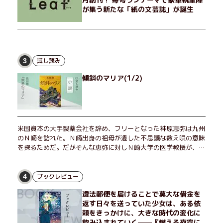
が集う新たな「紙の文芸誌」が誕生
試し読み
3
傾斜のマリア(1/2)
米国資本の大手製薬会社を辞め、フリーとなった神原恵弥は九州
のＮ崎を訪れた。Ｎ崎出身の祖母が遺した不思議な数え唄の意味
を探るためだ。だがそんな恵弥に対しＮ崎大学の医学教授が、米
国の監視下に置かれている女性科学者への接触を求めてきた。出
島で見つかったある物質について博士の意見を聞きたいという。
恵弥は、まるで影のような存在の博士とまみえることはできるの
ブックレビュー
4
か？ そして、唄の歌詞「かたむくマリア」に込められた秘密と
違法郵便を届けることで莫大な借金を
は？ 謎めいたラストが鮮烈な余韻を残すシリーズ第四作！
返す日々を送っていた少女は、ある依
頼をきっかけに、大きな時代の変化に
飲み込まれていく──『燃える夜空に