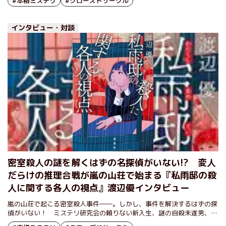
#本格ミステリ
#クローズドサークル
インタビュー・対談
密室殺人の謎を解くはずの名探偵がいない!? 変人
だらけの推理合戦が嵐の山荘で始まる『私雨邸の殺
人に関する各人の視点』渡辺優インタビュー
嵐の山荘で起こる密室殺人事件――。しかし、事件を解決するはずの探
偵がいない！ ミステリ研究会の頼りない新入生、謎の自殺未遂男、ち
ょっと心を病んでいる館オーナーの孫など、登場人物は変わり者だら