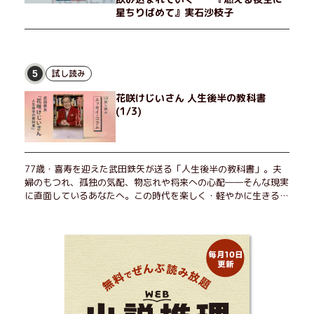
星ちりばめて』実石沙枝子
試し読み
5
花咲けじいさん 人生後半の教科書
(1/3)
77歳・喜寿を迎えた武田鉄矢が送る「人生後半の教科書」。夫
婦のもつれ、孤独の気配、物忘れや将来への心配――そんな現実
に直面しているあなたへ。この時代を楽しく・軽やかに生きるヒ
ントを独自の切り口で綴る。長年の読書で得た知見や自身の経験
をもとに繰り出される持論は説得力満点。まだまだ人生これか
ら！ 読むだけで前向きになれる一冊。