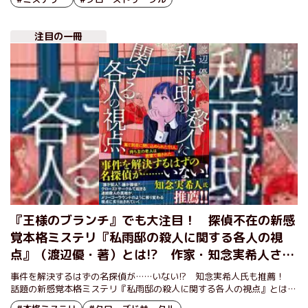
注目の一冊
『王様のブランチ』でも大注目！ 探偵不在の新感
覚本格ミステリ『私雨邸の殺人に関する各人の視
点』（渡辺優・著）とは!? 作家・知念実希人さん
や書店員の感想など、まとめてご紹介！
事件を解決するはずの名探偵が……いない!? 知念実希人氏も推薦！
話題の新感覚本格ミステリ『私雨邸の殺人に関する各人の視点』とはど
んな作品？