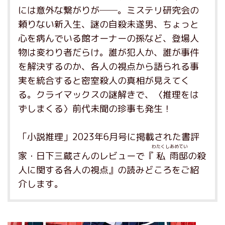
には意外な繋がりが──。ミステリ研究会の
頼りない新入生、謎の自殺未遂男、ちょっと
心を病んでいる館オーナーの孫など、登場人
物は変わり者だらけ。誰が犯人か、誰が事件
を解決するのか、各人の視点から語られる事
実を統合すると密室殺人の真相が見えてく
る。クライマックスの謎解きで、〈推理をは
ずしまくる〉前代未聞の珍事も発生！
「小説推理」2023年6月号に掲載された書評
わたくし
あめ
てい
家・日下三蔵さんのレビューで『
私
​雨
邸
の殺
人に関する各人の視点』の読みどころをご紹
介します。