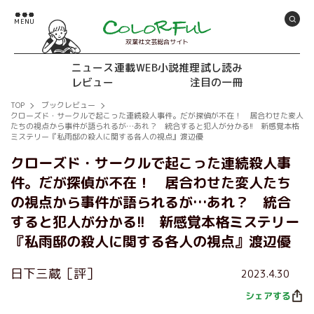
双葉社文芸総合サイト
ニュース
連載
WEB小説推理
試し読み
レビュー
注目の一冊
TOP
ブックレビュー
クローズド・サークルで起こった連続殺人事件。だが探偵が不在！ 居合わせた変人
たちの視点から事件が語られるが…あれ？ 統合すると犯人が分かる!! 新感覚本格
ミステリー『私雨邸の殺人に関する各人の視点』渡辺優
クローズド・サークルで起こった連続殺人事
件。だが探偵が不在！ 居合わせた変人たち
の視点から事件が語られるが…あれ？ 統合
すると犯人が分かる!! 新感覚本格ミステリー
『私雨邸の殺人に関する各人の視点』渡辺優
日下三蔵［評］
2023.4.30
シェアする