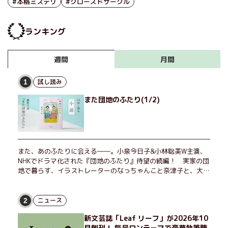
#本格ミステリ
#クローズドサークル
け。誰が犯人か、誰が事件を解決するのか、各人の視点から語られる事
実を統合すると密室殺人の真相が見えてくる。初めての挑戦にしてアク
ロバティックな本格ミステリを掌中に収めた渡辺優さんに話をきいた。
ランキング
月間
週間
試し読み
1
また団地のふたり(1/2)
また、あのふたりに会える――。小泉今日子&小林聡美W主演、
NHKでドラマ化された『団地のふたり』待望の続編！ 実家の団
地で暮らす、イラストレーターのなっちゃんこと奈津子と、大学
非常勤講師のノエチこと野枝。フリマアプリの売り上げでちょっ
とした贅沢を楽しんだり、近所のおばちゃんの恋バナを聞いてあ
げたり、部屋でふたりだけの「台湾映画祭」を催したり。50代
ニュース
2
独身、幼なじみの変わらぬ友情とささやかな幸せの日々を描く。
新文芸誌「Leaf リーフ」が2026年10
月創刊！ 毎号ワンテーマで豪華執筆陣