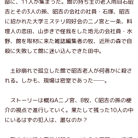
邸に、11人が集まった。館の持ち主の老人
雨目石
昭
吉とその3人の孫、昭吉の会社の社員・石塚、昭吉
に招かれた大学ミステリ同好会の二ノ宮と一条、料
理人の恋田、山歩きで怪我をした地元の会社員・水
野、館を取材に来た雑誌編集者の牧、近所の森で自
殺に失敗して館に迷い込んできた田中。
土砂崩れで孤立した館で昭吉老人が何者かに殺さ
れる。しかも、現場は密室であった──。
ストーリーは概ねA二ノ宮、B牧、C昭吉の孫の梗
介の視点で進行していく。果たして残った10人の中
にいるはずの犯人は、誰なのか？