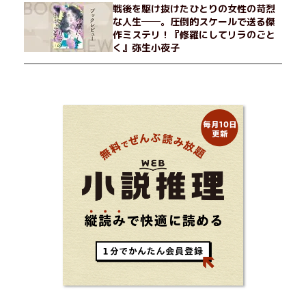
戦後を駆け抜けたひとりの女性の苛烈
な人生──。圧倒的スケールで送る傑
作ミステリ！『修羅にしてリラのごと
く』弥生小夜子