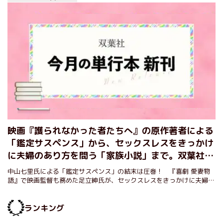
映画『護られなかった者たちへ』の原作著者による
「鑑定サスペンス」から、セックスレスをきっかけ
に夫婦のあり方を問う「家族小説」まで。双葉社1
月の新刊ラインナップをご紹介！
中山七里氏による「鑑定サスペンス」の結末は圧巻！ 『喜劇 愛妻物
語』で映画監督も務めた足立紳氏が、セックスレスをきっかけに夫婦の
あり方を問う「家族小説」を上梓！
ランキング