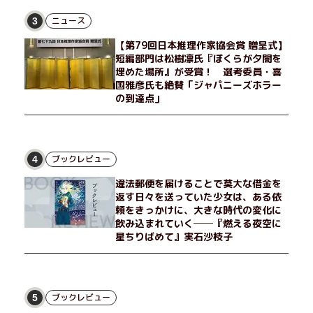
ニュース
3
【第79回日本推理作家協会賞 贈呈式】
短編部門は松樹凛氏『ぼくらが夕闇を
埋めた場所』が受賞！ 選考委員・喜
国雅彦氏も絶賛「ジャパニーズホラー
の到達点」
ブックレビュー
4
違法郵便を届けることで莫大な借金を
返す日々を送っていた少女は、ある依
頼をきっかけに、大きな時代の変化に
飲み込まれていく──『燃える夜空に
星ちりばめて』実石沙枝子
ブックレビュー
5