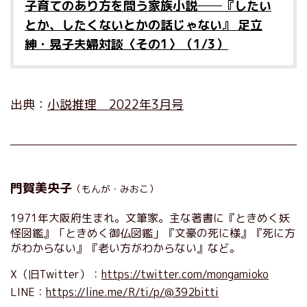
子育てのあり方を問う家族小説──『したい
とか、したくないとかの話じゃない』 足立
紳・晃子夫婦対談〈その1〉（1/3）
出典：
小説推理 2022年3月号
門賀美央子
（もんが・みおこ）
1971年大阪府生まれ。文筆家。主な著書に『ときめく妖
怪図鑑』「ときめく御仏図鑑」『文豪の死に様』『死に方
がわからない』『老い方がわからない』など。
X（旧Twitter）：
https://twitter.com/mongamioko
LINE：
https://line.me/R/ti/p/@392bitti