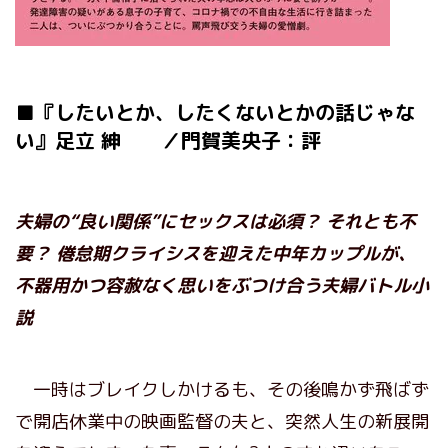
■『したいとか、したくないとかの話じゃな
い』足立 紳 ／門賀美央子：評
夫婦の“良い関係”にセックスは必須？ それとも不
要？ 倦怠期クライシスを迎えた中年カップルが、
不器用かつ容赦なく思いをぶつけ合う夫婦バトル小
説
一時はブレイクしかけるも、その後鳴かず飛ばず
で開店休業中の映画監督の夫と、突然人生の新展開