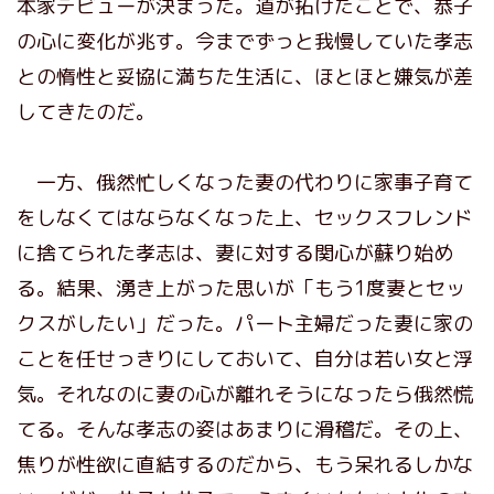
本家デビューが決まった。道が拓けたことで、恭子
の心に変化が兆す。今までずっと我慢していた孝志
との惰性と妥協に満ちた生活に、ほとほと嫌気が差
してきたのだ。
一方、俄然忙しくなった妻の代わりに家事子育て
をしなくてはならなくなった上、セックスフレンド
に捨てられた孝志は、妻に対する関心が蘇り始め
る。結果、湧き上がった思いが「もう1度妻とセッ
クスがしたい」だった。パート主婦だった妻に家の
ことを任せっきりにしておいて、自分は若い女と浮
気。それなのに妻の心が離れそうになったら俄然慌
てる。そんな孝志の姿はあまりに滑稽だ。その上、
焦りが性欲に直結するのだから、もう呆れるしかな