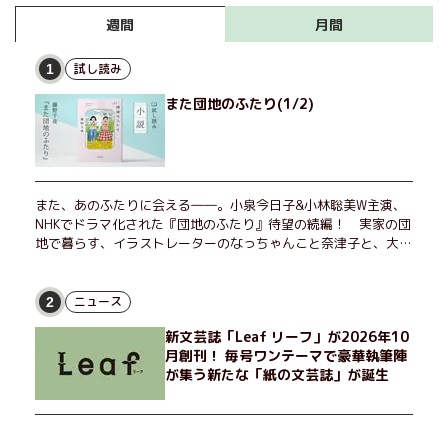
月間
週間
試し読み
1
また団地のふたり(1/2)
また、あのふたりに会える――。小泉今日子&小林聡美W主演、
NHKでドラマ化された『団地のふたり』待望の続編！ 実家の団
地で暮らす、イラストレーターのなっちゃんこと奈津子と、大学
非常勤講師のノエチこと野枝。フリマアプリの売り上げでちょっ
とした贅沢を楽しんだり、近所のおばちゃんの恋バナを聞いてあ
げたり、部屋でふたりだけの「台湾映画祭」を催したり。50代
ニュース
2
独身、幼なじみの変わらぬ友情とささやかな幸せの日々を描く。
新文芸誌「Leaf リーフ」が2026年10
月創刊！ 毎号ワンテーマで豪華執筆陣
が集う新たな「紙の文芸誌」が誕生