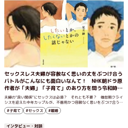
セックスレス夫婦が容赦なく思いの丈をぶつけ合う
バトルがこんなにも面白いなんて！ NHK朝ドラ原
作者が「夫婦」「子育て」のあり方を問う令和時代
の家族小説 『したいとか、したくないとかの話じ
夫婦の“良い関係”にセックスは必須？ それとも不要？ 倦怠期クライ
ゃない』足立紳
シスを迎えた中年カップルが、不器用かつ容赦なく思いをぶつけ合う夫
婦バトル小説
#子育て
#セックス
#離婚
インタビュー・対談