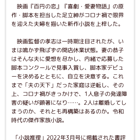
映画『百円の恋』『喜劇・愛妻物語』の原
作・脚本を担当した足立紳がコロナ禍で限界
を迎えた夫婦を描いた新作小説を上梓した。
映画監督の孝志は一時期注目されたが、い
まは鳴かず飛ばずの開店休業状態。妻の恭子
はそんな夫に愛想を尽かし、内緒で応募した
脚本コンクールで見事入賞し、脚本家デビュ
ーを決めるとともに、自立を決意する。これ
まで「夫の天下」だった家庭は逆転し、その
上、コロナ禍がきっかけで、1人息子の発達障
害の疑いが顕著になり……。2人は離婚してし
まうのか、それとも再構築はあるのか。令和
時代の傑作家族小説。
「小説推理」2022年3月号に掲載された書評