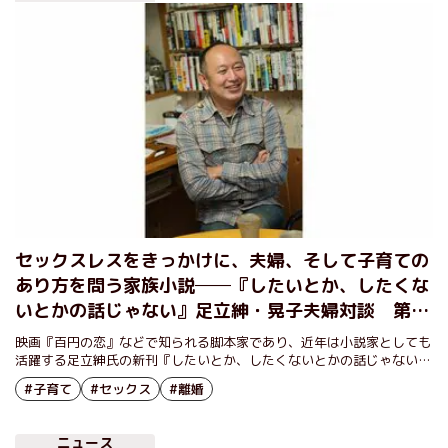
セックスレスをきっかけに、夫婦、そして子育ての
あり方を問う家族小説──『したいとか、したくな
いとかの話じゃない』足立紳・晃子夫婦対談 第３
回
映画『百円の恋』などで知られる脚本家であり、近年は小説家としても
活躍する足立紳氏の新刊『したいとか、したくないとかの話じゃない』
が刊行された。夫婦生活の生々しさ、ディティールの細かさは、果たし
#子育て
#セックス
#離婚
てどこまでがフィクションなのか。描きたかった女性像、そして、夫婦
間におけるセックスの重要性とは。
ニュース