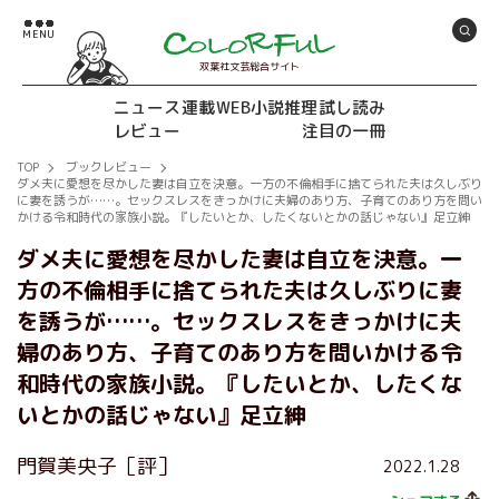
双葉社文芸総合サイト
ニュース
連載
WEB小説推理
試し読み
レビュー
注目の一冊
TOP
ブックレビュー
ダメ夫に愛想を尽かした妻は自立を決意。一方の不倫相手に捨てられた夫は久しぶり
に妻を誘うが……。セックスレスをきっかけに夫婦のあり方、子育てのあり方を問い
かける令和時代の家族小説。『したいとか、したくないとかの話じゃない』足立紳
ダメ夫に愛想を尽かした妻は自立を決意。一
方の不倫相手に捨てられた夫は久しぶりに妻
を誘うが……。セックスレスをきっかけに夫
婦のあり方、子育てのあり方を問いかける令
和時代の家族小説。『したいとか、したくな
いとかの話じゃない』足立紳
門賀美央子［評］
2022.1.28