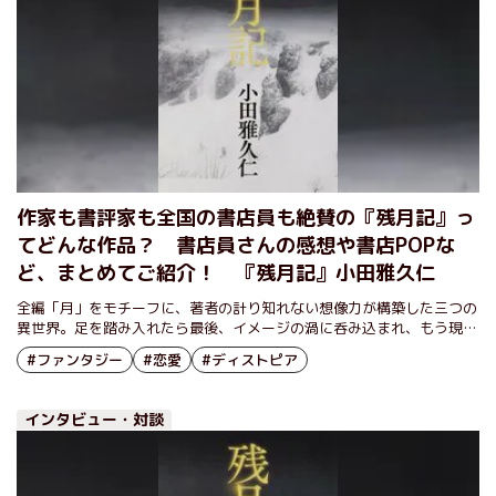
作家も書評家も全国の書店員も絶賛の『残月記』っ
てどんな作品？ 書店員さんの感想や書店POPな
ど、まとめてご紹介！ 『残月記』小田雅久仁
全編「月」をモチーフに、著者の計り知れない想像力が構築した三つの
異世界。足を踏み入れたら最後、イメージの渦に呑み込まれ、もう現実
には戻れない――。
#ファンタジー
#恋愛
#ディストピア
インタビュー・対談