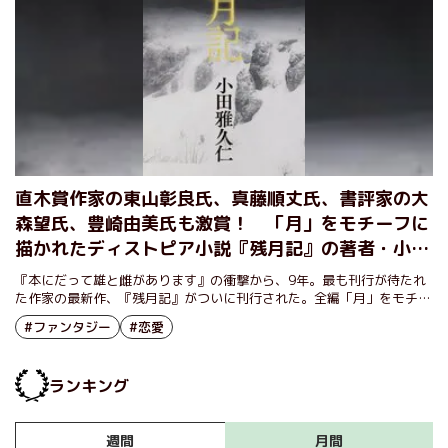
直木賞作家の東山彰良氏、真藤順丈氏、書評家の大
森望氏、豊崎由美氏も激賞！ 「月」をモチーフに
描かれたディストピア小説『残月記』の著者・小田
雅久仁に迫るロングインタビュー〈前編〉
『本にだって雄と雌があります』の衝撃から、9年。最も刊行が待たれ
た作家の最新作、『残月記』がついに刊行された。全編「月」をモチー
フに描かれたエンタテインメント小説である本作には、発売前から作
#ファンタジー
#恋愛
家、書評家諸氏から激賞の言葉が寄せられている。著者にとって初めて
の作品集に込められた思いとは――？
ランキング
月間
週間