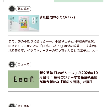
試し読み
1
また団地のふたり(1/2)
また、あのふたりに会える――。小泉今日子&小林聡美W主演、
NHKでドラマ化された『団地のふたり』待望の続編！ 実家の団
地で暮らす、イラストレーターのなっちゃんこと奈津子と、大学
非常勤講師のノエチこと野枝。フリマアプリの売り上げでちょっ
とした贅沢を楽しんだり、近所のおばちゃんの恋バナを聞いてあ
げたり、部屋でふたりだけの「台湾映画祭」を催したり。50代
ニュース
2
独身、幼なじみの変わらぬ友情とささやかな幸せの日々を描く。
新文芸誌「Leaf リーフ」が2026年10
月創刊！ 毎号ワンテーマで豪華執筆陣
が集う新たな「紙の文芸誌」が誕生
試し読み
3