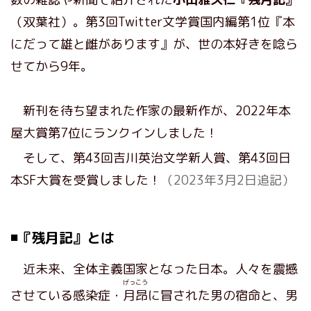
（双葉社）。第3回Twitter文学賞国内編第1位『本
にだって雄と雌があります』が、世の本好きを唸ら
せてから9年。
新刊を待ち望まれた作家の最新作が、2022年本
屋大賞第7位にランクインしました！
そして、第43回吉川英治文学新人賞、第43回日
本SF大賞を受賞しました！
（2023年3月2日追記）
◾️『残月記』とは
近未来、全体主義国家となった日本。人々を震撼
げっこう
させている感染症・
月昂
に冒された男の宿命と、男