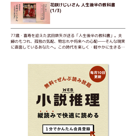
花咲けじいさん 人生後半の教科書
(1/3)
77歳・喜寿を迎えた武田鉄矢が送る「人生後半の教科書」。夫
婦のもつれ、孤独の気配、物忘れや将来への心配――そんな現実
に直面しているあなたへ。この時代を楽しく・軽やかに生きるヒ
ントを独自の切り口で綴る。長年の読書で得た知見や自身の経験
をもとに繰り出される持論は説得力満点。まだまだ人生これか
ら！ 読むだけで前向きになれる一冊。