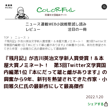
双葉社文芸総合サイト
ニュース
連載
WEB小説推理
試し読み
レビュー
注目の一冊
TOP
ニュース
『残月記』が吉川英治文学新人賞受賞！＆本屋大賞ノミネート！ 第3回Twitter文
学賞国内編第1位『本にだって雄と雌があります』の興奮から9年、新刊を熱望され
てきた作家・小田雅久仁氏の最新作にして最高傑作
『残月記』が吉川英治文学新人賞受賞！＆本
屋大賞ノミネート！ 第3回Twitter文学賞国
内編第1位『本にだって雄と雌があります』の
興奮から9年、新刊を熱望されてきた作家・小
田雅久仁氏の最新作にして最高傑作
2022.1.20
シェアする