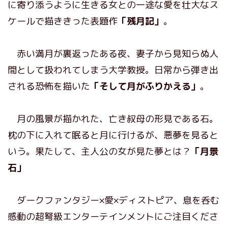
に寄り添うように生きる女との一途な愛を壮大なス
ケールで描ききった表題作
「残月記」
。
赤い満月が裏返ったある夜、妻子から見知らぬ人
間として扱われてしまう大学教授。日常から弾き出
される恐怖を描いた
「そして月がふりかえる」
。
月の風景が描かれた、亡き叔母の形見である石。
枕の下に入れて眠ると月に行けるが、悪夢を見ると
いう。果たして、主人公の女が見た夢とは？
「月景
石」
ダークファンタジー×愛×ディストピア、息を呑む
感動の超弩級エンターテインメントにご注目くださ