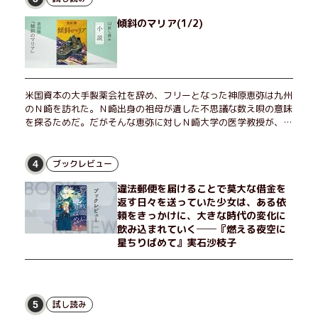
傾斜のマリア(1/2)
米国資本の大手製薬会社を辞め、フリーとなった神原恵弥は九州
のＮ崎を訪れた。Ｎ崎出身の祖母が遺した不思議な数え唄の意味
を探るためだ。だがそんな恵弥に対しＮ崎大学の医学教授が、米
国の監視下に置かれている女性科学者への接触を求めてきた。出
島で見つかったある物質について博士の意見を聞きたいという。
恵弥は、まるで影のような存在の博士とまみえることはできるの
ブックレビュー
4
か？ そして、唄の歌詞「かたむくマリア」に込められた秘密と
違法郵便を届けることで莫大な借金を
は？ 謎めいたラストが鮮烈な余韻を残すシリーズ第四作！
返す日々を送っていた少女は、ある依
頼をきっかけに、大きな時代の変化に
飲み込まれていく──『燃える夜空に
星ちりばめて』実石沙枝子
試し読み
5