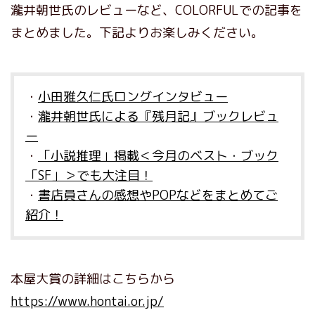
瀧井朝世氏のレビューなど、COLORFULでの記事を
まとめました。下記よりお楽しみください。
・
小田雅久仁氏ロングインタビュー
・
瀧井朝世氏による『残月記』ブックレビュ
ー
・
「小説推理」掲載＜今月のベスト・ブック
「SF」＞でも大注目！
・
書店員さんの感想やPOPなどをまとめてご
紹介！
本屋大賞の詳細はこちらから
https://www.hontai.or.jp/