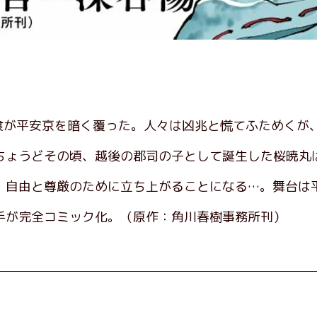
日食が平安京を暗く覆った。人々は凶兆と慌てふためくが
ちょうどその頃、越後の郡司の子として誕生した桜暁丸
、自由と尊厳のために立ち上がることになる…。舞台は
手が完全コミック化。（原作：角川春樹事務所刊）