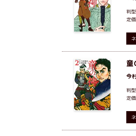
判型
定価
ネ
童
今
判型
定価
ネ