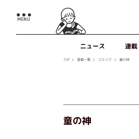
ニュース
連載
TOP
連載一覧
コミック
童の神
童の神