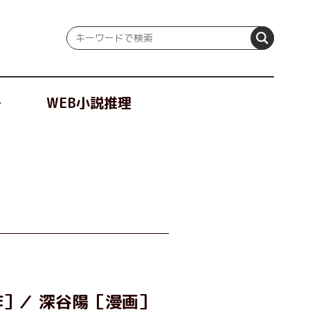
冊
WEB小説推理
作］
深谷陽［漫画］