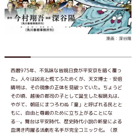
漫画：深谷陽
西暦975年、不気味な皆既日食が平安京を暗く覆っ
た。人々は凶兆と慌てふためくが、天文博士・安倍
晴明は、その現象の正体を見破っていた。ちょうど
その頃、越後の郡司の子として誕生した桜暁丸は、
やがて、朝廷にまつろわぬ「童」と呼ばれる民とと
もに、自由と尊厳のために立ち上がることにな
る…。舞台は平安時代、歴史時代小説の新星による
血湧き肉躍る活劇を名手が完全コミック化。（原