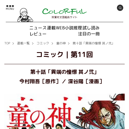
双葉社文芸総合サイト
ニュース
連載
WEB小説推理
試し読み
レビュー
注目の一冊
TOP
連載一覧
コミック
童の神
第十話「異端の憧憬 其ノ弐」
コミック
｜
第11回
第十話「異端の憧憬 其ノ弐」
今村翔吾［原作］
深谷陽［漫画］