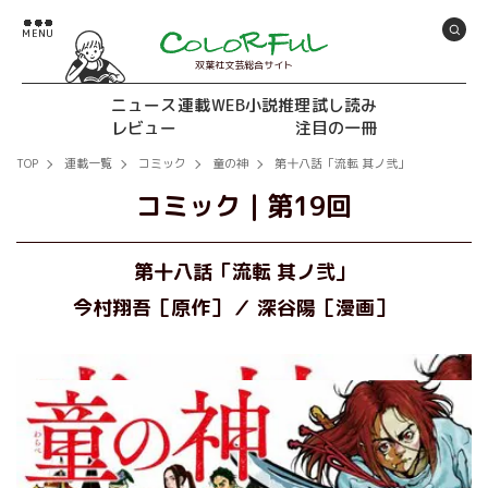
双葉社文芸総合サイト
ニュース
連載
WEB小説推理
試し読み
レビュー
注目の一冊
TOP
連載一覧
コミック
童の神
第十八話「流転 其ノ弐」
コミック
｜
第19回
第十八話「流転 其ノ弐」
今村翔吾［原作］
深谷陽［漫画］