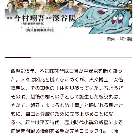
漫画：深谷陽
西暦975年、不気味な皆既日食が平安京を暗く覆っ
た。人々は凶兆と慌てふためくが、天文博士・安倍
晴明は、その現象の正体を見破っていた。ちょうど
その頃、越後の郡司の子として誕生した桜暁丸は、
やがて、朝廷にまつろわぬ「童」と呼ばれる民とと
もに、自由と尊厳のために立ち上がることにな
る…。舞台は平安時代、歴史時代小説の新星による
血湧き肉躍る活劇を名手が完全コミック化。（原