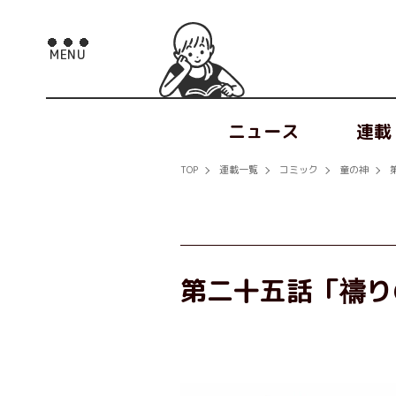
ニュース
連載
TOP
連載一覧
コミック
童の神
第二十五話「禱り