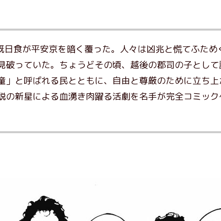
皆既日食が平安京を暗く覆った。人々は凶兆と慌てふため
見破っていた。ちょうどその頃、越後の郡司の子として
童」と呼ばれる民とともに、自由と尊厳のために立ち上
説の新星による血湧き肉躍る活劇を名手が完全コミック