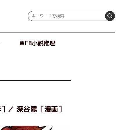
冊
WEB小説推理
作］
深谷陽［漫画］