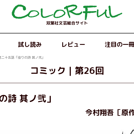
双葉社文芸総合サイト
試し読み
レビュー
注目の一
第二十五話「禱りの詩 其ノ弐」
コミック
｜
第26回
の詩 其ノ弐」
今村翔吾［原