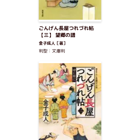
ごんげん長屋つれづれ帖
【三】 望郷の譜
金子成人［著］
判型：文庫判