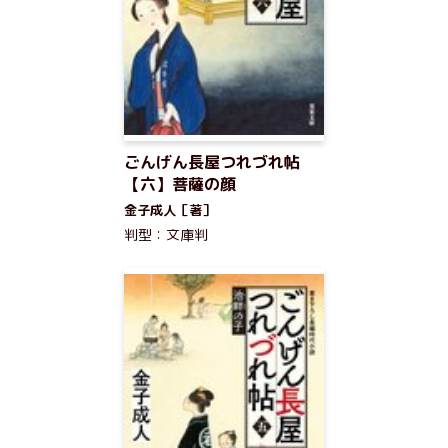
ごんげん長屋つれづれ帖
【六】菩薩の顔
金子成人［著］
判型：文庫判