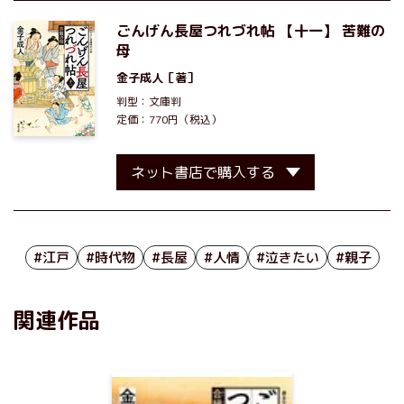
ごんげん長屋つれづれ帖 【十一】 苦難の
母
金子成人
［著］
判型：文庫判
定価：770円（税込）
ネット書店で購入する
#江戸
#時代物
#長屋
#人情
#泣きたい
#親子
関連作品