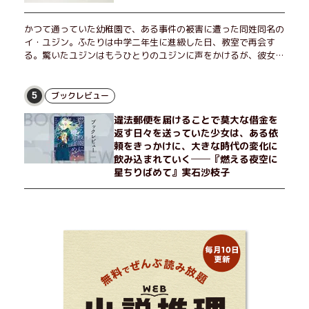
かつて通っていた幼稚園で、ある事件の被害に遭った同姓同名の
イ・ユジン。ふたりは中学二年生に進級した日、教室で再会す
る。驚いたユジンはもうひとりのユジンに声をかけるが、彼女は
「人違いだ」と言い張り、さらにあの頃の記憶をすべて喪ってい
て……。韓国で世代を超えて愛され続け、35万部を突破したベス
トセラー小説の邦訳版。
ブックレビュー
5
違法郵便を届けることで莫大な借金を
返す日々を送っていた少女は、ある依
頼をきっかけに、大きな時代の変化に
飲み込まれていく──『燃える夜空に
星ちりばめて』実石沙枝子