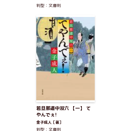
判型：文庫判
若旦那道中双六 【一】 て
やんでぇ!
金子成人［著］
判型：文庫判