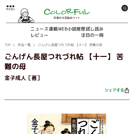
双葉社文芸総合サイト
ニュース
連載
WEB小説推理
試し読み
レビュー
注目の一冊
TOP
作品一覧
ごんげん長屋つれづれ帖 【十一】 苦難の母
ごんげん長屋つれづれ帖 【十一】 苦
難の母
金子成人［著］
シェアする