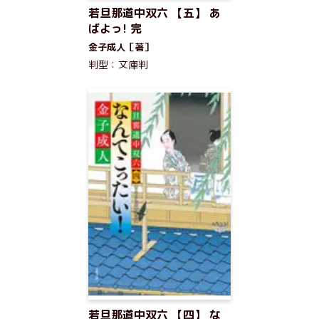
若旦那道中双六 【五】 あ
ばよっ! 完
金子成人［著］
判型：文庫判
若旦那道中双六 【四】 な