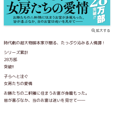
拡大する
時代劇の超大物脚本家が贈る、たっぷり沁みる人情譚！
シリーズ累計
28万部
突破!!
子らへと注ぐ
女房たちの愛情
お勝たちの二軒隣に住まうお富が身籠もった。
皆が喜ぶなか、当のお富は迷いを見せて――