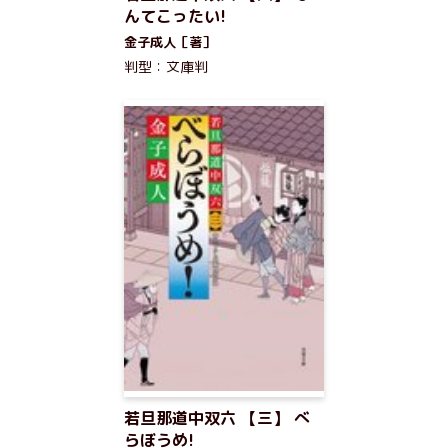
んてこったい!
金子成人［著］
判型：文庫判
若旦那道中双六 【三】 べ
らぼうめ!