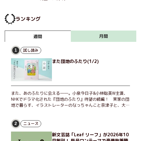
ランキング
月間
週間
試し読み
1
また団地のふたり(1/2)
また、あのふたりに会える――。小泉今日子&小林聡美W主演、
NHKでドラマ化された『団地のふたり』待望の続編！ 実家の団
地で暮らす、イラストレーターのなっちゃんこと奈津子と、大学
非常勤講師のノエチこと野枝。フリマアプリの売り上げでちょっ
とした贅沢を楽しんだり、近所のおばちゃんの恋バナを聞いてあ
げたり、部屋でふたりだけの「台湾映画祭」を催したり。50代
ニュース
2
独身、幼なじみの変わらぬ友情とささやかな幸せの日々を描く。
新文芸誌「Leaf リーフ」が2026年10
月創刊！ 毎号ワンテーマで豪華執筆陣