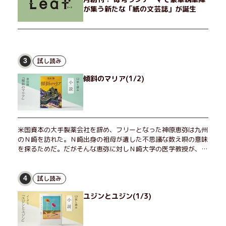
が集う新たな「紙の文芸誌」が誕生
試し読み
3
傾斜のマリア(1/2)
米国資本の大手製薬会社を辞め、フリーとなった神原恵弥は九州
のＮ崎を訪れた。Ｎ崎出身の祖母が遺した不思議な数え唄の意味
を探るためだ。だがそんな恵弥に対しＮ崎大学の医学教授が、米
国の監視下に置かれている女性科学者への接触を求めてきた。出
島で見つかったある物質について博士の意見を聞きたいという。
恵弥は、まるで影のような存在の博士とまみえることはできるの
試し読み
4
か？ そして、唄の歌詞「かたむくマリア」に込められた秘密と
ユジンとユジン(1/3)
は？ 謎めいたラストが鮮烈な余韻を残すシリーズ第四作！