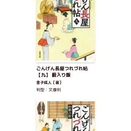
ごんげん長屋つれづれ帖
【九】 藪入り飯
金子成人［著］
判型：文庫判