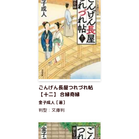
ごんげん長屋つれづれ帖
【十二】 合縁奇縁
金子成人［著］
判型：文庫判