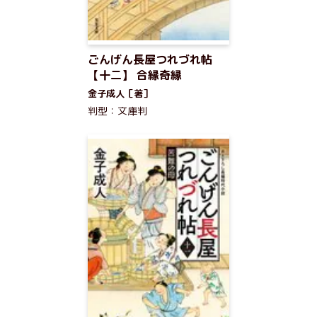
ごんげん長屋つれづれ帖
【十二】 合縁奇縁
金子成人［著］
判型：文庫判