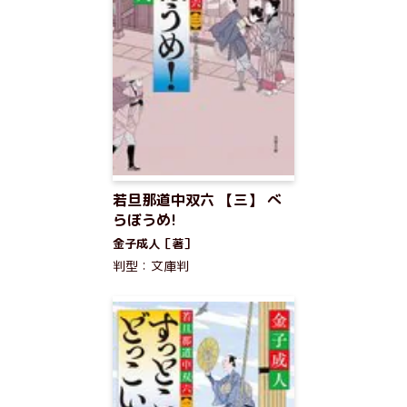
若旦那道中双六 【三】 べ
らぼうめ!
金子成人［著］
判型：文庫判