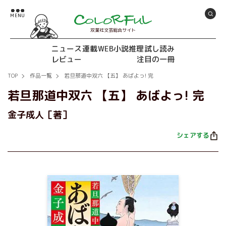
双葉社文芸総合サイト
ニュース
連載
WEB小説推理
試し読み
レビュー
注目の一冊
TOP
作品一覧
若旦那道中双六 【五】 あばよっ! 完
若旦那道中双六 【五】 あばよっ! 完
金子成人［著］
シェアする