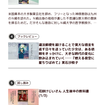
米国資本の大手製薬会社を辞め、フリーとなった神原恵弥は九州
のＮ崎を訪れた。Ｎ崎出身の祖母が遺した不思議な数え唄の意味
を探るためだ。だがそんな恵弥に対しＮ崎大学の医学教授が、米
国の監視下に置かれている女性科学者への接触を求めてきた。出
島で見つかったある物質について博士の意見を聞きたいという。
恵弥は、まるで影のような存在の博士とまみえることはできるの
ブックレビュー
4
か？ そして、唄の歌詞「かたむくマリア」に込められた秘密と
違法郵便を届けることで莫大な借金を
は？ 謎めいたラストが鮮烈な余韻を残すシリーズ第四作！
返す日々を送っていた少女は、ある依
頼をきっかけに、大きな時代の変化に
飲み込まれていく──『燃える夜空に
星ちりばめて』実石沙枝子
試し読み
5
花咲けじいさん 人生後半の教科書
(1/3)