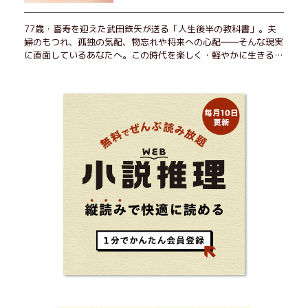
77歳・喜寿を迎えた武田鉄矢が送る「人生後半の教科書」。夫
婦のもつれ、孤独の気配、物忘れや将来への心配――そんな現実
に直面しているあなたへ。この時代を楽しく・軽やかに生きるヒ
ントを独自の切り口で綴る。長年の読書で得た知見や自身の経験
をもとに繰り出される持論は説得力満点。まだまだ人生これか
ら！ 読むだけで前向きになれる一冊。