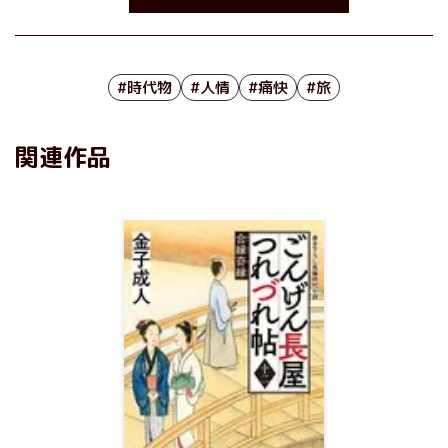
#時代物
#人情
#痛快
#旅
関連作品