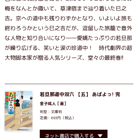
梅をなんとか撒いて、草津宿まで辿り着いた巳之
吉。京への道中も残りわずかとなり、いよいよ旅も
終わろうかという巳之吉だが、逗留した旅籠で意外
な人物と知り合いになり――愛嬌たっぷりの若旦那
が繰り広げる、笑いと涙の珍道中！ 時代劇界の超
大物脚本家が贈る人気シリーズ、堂々の最終巻!!
若旦那道中双六 【五】 あばよっ! 完
金子成人
［著］
判型：文庫判
定価：693円（税込）
ネット書店で購入する