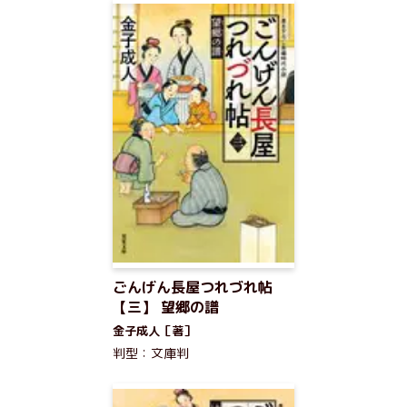
ごんげん長屋つれづれ帖
【三】 望郷の譜
金子成人［著］
判型：文庫判