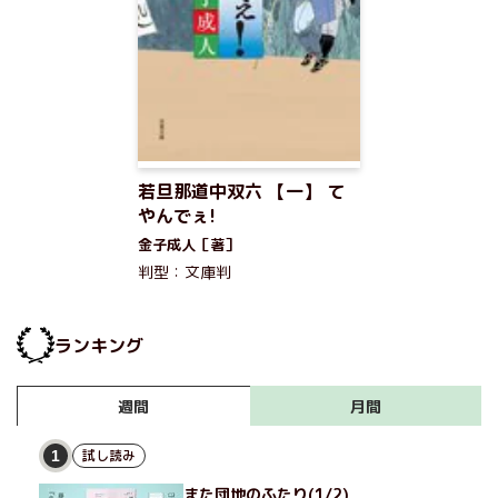
若旦那道中双六 【一】 て
やんでぇ!
金子成人［著］
判型：文庫判
ランキング
月間
週間
試し読み
1
また団地のふたり(1/2)