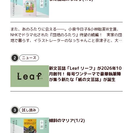
また、あのふたりに会える――。小泉今日子&小林聡美W主演、
NHKでドラマ化された『団地のふたり』待望の続編！ 実家の団
地で暮らす、イラストレーターのなっちゃんこと奈津子と、大学
非常勤講師のノエチこと野枝。フリマアプリの売り上げでちょっ
とした贅沢を楽しんだり、近所のおばちゃんの恋バナを聞いてあ
げたり、部屋でふたりだけの「台湾映画祭」を催したり。50代
ニュース
2
独身、幼なじみの変わらぬ友情とささやかな幸せの日々を描く。
新文芸誌「Leaf リーフ」が2026年10
月創刊！ 毎号ワンテーマで豪華執筆陣
が集う新たな「紙の文芸誌」が誕生
試し読み
3
傾斜のマリア(1/2)