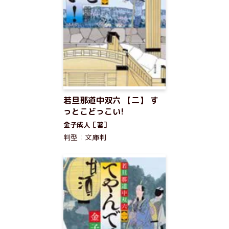
若旦那道中双六 【二】 す
っとこどっこい!
金子成人［著］
判型：文庫判