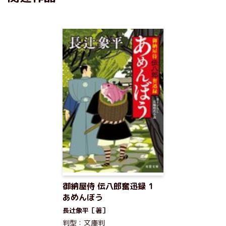
御納屋侍 伝八郎奮迅録 1
あめんぼう
長辻象平［著］
判型：文庫判