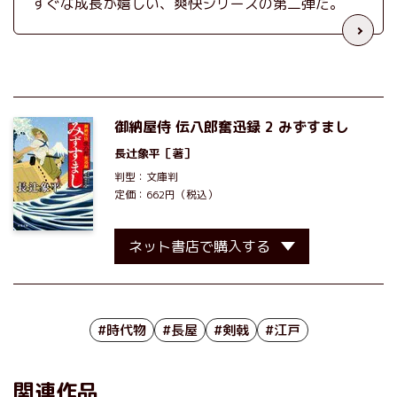
すぐな成長が嬉しい、爽快シリーズの第二弾だ。
御納屋侍 伝八郎奮迅録 2 みずすまし
長辻象平
［著］
判型：文庫判
定価：662円（税込）
ネット書店で購入する
#時代物
#長屋
#剣戟
#江戸
関連作品