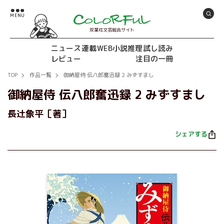
双葉社文芸総合サイト
ニュース
連載
WEB小説推理
試し読み
レビュー
注目の一冊
TOP
作品一覧
御納屋侍 伝八郎奮迅録 2 みずすまし
御納屋侍 伝八郎奮迅録 2 みずすまし
長辻象平［著］
シェアする