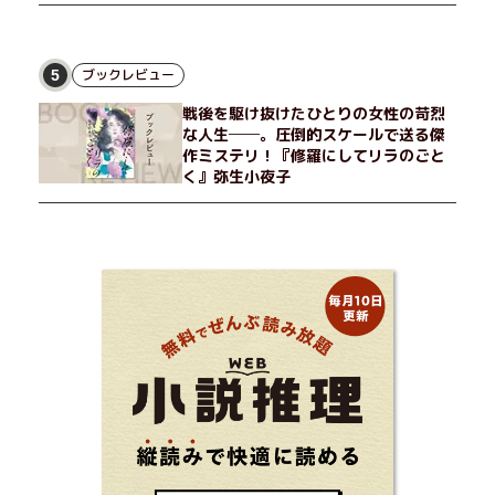
ブックレビュー
5
戦後を駆け抜けたひとりの女性の苛烈
な人生──。圧倒的スケールで送る傑
作ミステリ！『修羅にしてリラのごと
く』弥生小夜子