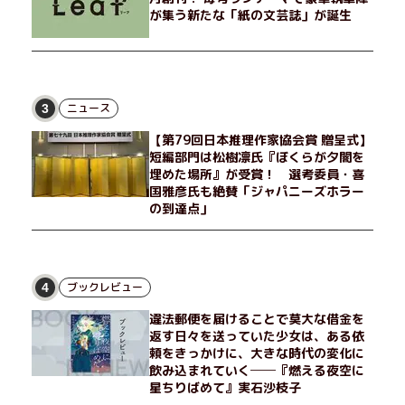
が集う新たな「紙の文芸誌」が誕生
ニュース
3
【第79回日本推理作家協会賞 贈呈式】
短編部門は松樹凛氏『ぼくらが夕闇を
埋めた場所』が受賞！ 選考委員・喜
国雅彦氏も絶賛「ジャパニーズホラー
の到達点」
ブックレビュー
4
違法郵便を届けることで莫大な借金を
返す日々を送っていた少女は、ある依
頼をきっかけに、大きな時代の変化に
飲み込まれていく──『燃える夜空に
星ちりばめて』実石沙枝子