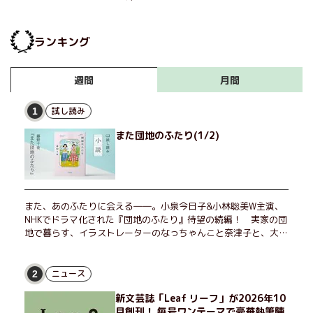
ランキング
月間
週間
試し読み
1
また団地のふたり(1/2)
また、あのふたりに会える――。小泉今日子&小林聡美W主演、
NHKでドラマ化された『団地のふたり』待望の続編！ 実家の団
地で暮らす、イラストレーターのなっちゃんこと奈津子と、大学
非常勤講師のノエチこと野枝。フリマアプリの売り上げでちょっ
とした贅沢を楽しんだり、近所のおばちゃんの恋バナを聞いてあ
げたり、部屋でふたりだけの「台湾映画祭」を催したり。50代
ニュース
2
独身、幼なじみの変わらぬ友情とささやかな幸せの日々を描く。
新文芸誌「Leaf リーフ」が2026年10
月創刊！ 毎号ワンテーマで豪華執筆陣