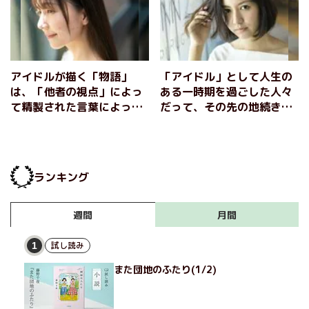
アイドルが描く「物語」
「アイドル」として人生の
は、「他者の視点」によっ
ある一時期を過ごした人々
て精製された言葉によって
だって、その先の地続きの
提供される――その功罪に
人生を歩んでいる──そん
無自覚ではいられない。
な当たり前の尊さにふれる
『私がグループアイドルだ
１冊『私がグループアイド
った時 僕の取材ノート
ルだった時 僕の取材ノー
ランキング
2010-2020』大貫真之介
ト2010-2020』大貫真之介
（後編）
（前編）
月間
週間
試し読み
1
また団地のふたり(1/2)