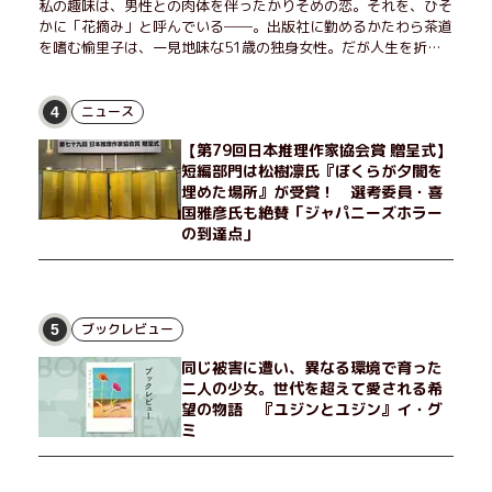
私の趣味は、男性との肉体を伴ったかりそめの恋。それを、ひそ
かに「花摘み」と呼んでいる──。出版社に勤めるかたわら茶道
を嗜む愉里子は、一見地味な51歳の独身女性。だが人生を折り
返した今、「今日が一番若い」と日々を謳歌するように花摘みを
愉しんでいた。そんな愉里子の前に初めて、恋の終わりを怖れさ
せる男が現れた。茶の湯の粋人、70歳の万江島だ。だが彼に
ニュース
4
は、ある秘密があった……。自分の心と身体を偽らない女たちの
【第79回日本推理作家協会賞 贈呈式】
姿と、その連帯を描く。赤裸々にして切実な、セクシュアリティ
短編部門は松樹凛氏『ぼくらが夕闇を
をめぐる物語。
埋めた場所』が受賞！ 選考委員・喜
国雅彦氏も絶賛「ジャパニーズホラー
の到達点」
ブックレビュー
5
同じ被害に遭い、異なる環境で育った
二人の少女。世代を超えて愛される希
望の物語 『ユジンとユジン』イ・グ
ミ