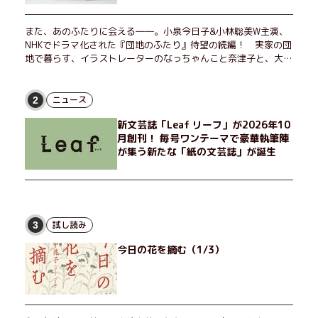
また、あのふたりに会える――。小泉今日子&小林聡美W主演、
NHKでドラマ化された『団地のふたり』待望の続編！ 実家の団
地で暮らす、イラストレーターのなっちゃんこと奈津子と、大学
非常勤講師のノエチこと野枝。フリマアプリの売り上げでちょっ
とした贅沢を楽しんだり、近所のおばちゃんの恋バナを聞いてあ
げたり、部屋でふたりだけの「台湾映画祭」を催したり。50代
ニュース
2
独身、幼なじみの変わらぬ友情とささやかな幸せの日々を描く。
新文芸誌「Leaf リーフ」が2026年10
月創刊！ 毎号ワンテーマで豪華執筆陣
が集う新たな「紙の文芸誌」が誕生
試し読み
3
今日の花を摘む（1/3）