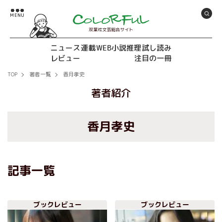
双葉社文芸総合サイト
ニュース
連載
WEB小説推理
試し読み
レビュー
注目の一冊
TOP
著者一覧
香月孝史
著者紹介
香月孝史
記事一覧
ブックレビュー
ブックレビュー