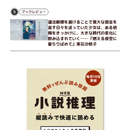
「人違いだ」と言い張り、さらにあの頃の記憶をすべて喪ってい
て……。韓国で世代を超えて愛され続け、35万部を突破したベス
トセラー小説の邦訳版。
ブックレビュー
5
違法郵便を届けることで莫大な借金を
返す日々を送っていた少女は、ある依
頼をきっかけに、大きな時代の変化に
飲み込まれていく──『燃える夜空に
星ちりばめて』実石沙枝子