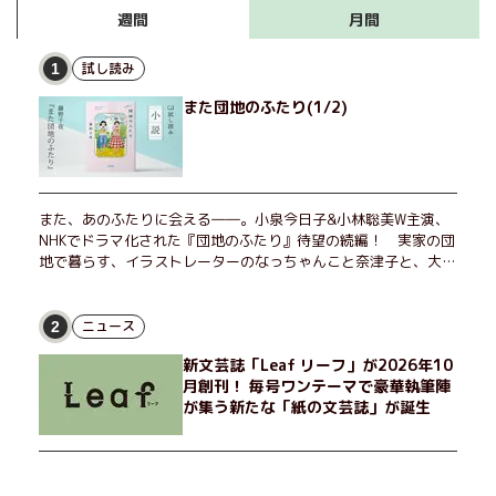
月間
週間
試し読み
1
また団地のふたり(1/2)
また、あのふたりに会える――。小泉今日子&小林聡美W主演、
NHKでドラマ化された『団地のふたり』待望の続編！ 実家の団
地で暮らす、イラストレーターのなっちゃんこと奈津子と、大学
非常勤講師のノエチこと野枝。フリマアプリの売り上げでちょっ
とした贅沢を楽しんだり、近所のおばちゃんの恋バナを聞いてあ
げたり、部屋でふたりだけの「台湾映画祭」を催したり。50代
ニュース
2
独身、幼なじみの変わらぬ友情とささやかな幸せの日々を描く。
新文芸誌「Leaf リーフ」が2026年10
月創刊！ 毎号ワンテーマで豪華執筆陣
が集う新たな「紙の文芸誌」が誕生