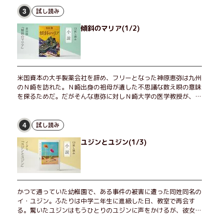
試し読み
3
傾斜のマリア(1/2)
米国資本の大手製薬会社を辞め、フリーとなった神原恵弥は九州
のＮ崎を訪れた。Ｎ崎出身の祖母が遺した不思議な数え唄の意味
を探るためだ。だがそんな恵弥に対しＮ崎大学の医学教授が、米
国の監視下に置かれている女性科学者への接触を求めてきた。出
島で見つかったある物質について博士の意見を聞きたいという。
恵弥は、まるで影のような存在の博士とまみえることはできるの
試し読み
4
か？ そして、唄の歌詞「かたむくマリア」に込められた秘密と
ユジンとユジン(1/3)
は？ 謎めいたラストが鮮烈な余韻を残すシリーズ第四作！
かつて通っていた幼稚園で、ある事件の被害に遭った同姓同名の
イ・ユジン。ふたりは中学二年生に進級した日、教室で再会す
る。驚いたユジンはもうひとりのユジンに声をかけるが、彼女は