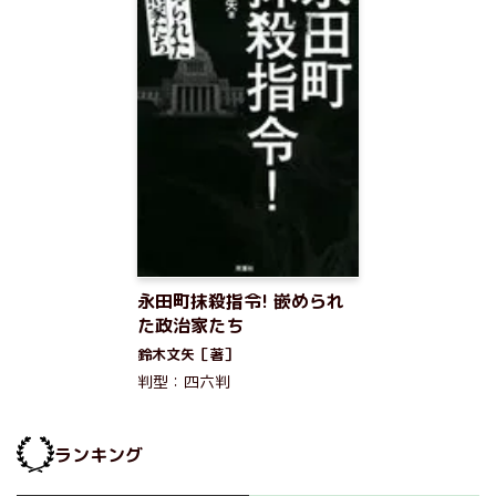
永田町抹殺指令! 嵌められ
た政治家たち
鈴木文矢［著］
判型：四六判
ランキング