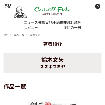
双葉社文芸総合サイト
ニュース
連載
WEB小説推理
試し読み
レビュー
注目の一冊
TOP
著者一覧
鈴木文矢
著者紹介
鈴木文矢
スズキフミヤ
作品一覧