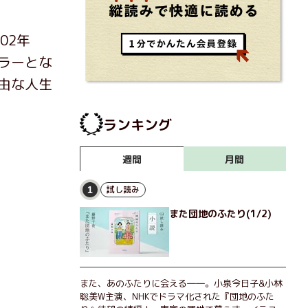
02年
ラーとな
由な人生
ランキング
月間
週間
試し読み
1
また団地のふたり(1/2)
また、あのふたりに会える――。小泉今日子&小林
聡美W主演、NHKでドラマ化された『団地のふた