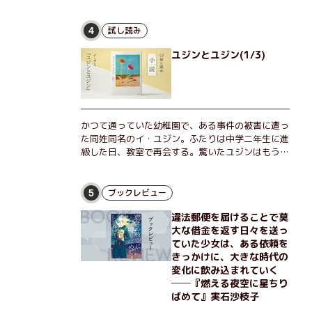
な恵弥に対しＮ崎大学の医学教授が、米国の監視下
に置かれている女性科学者への接触を求めてきた。
出島で見つかったある物質について博士の意見を聞
試し読み
4
きたいという。恵弥は、まるで影のような存在の博
ユジンとユジン(1/3)
士とまみえることはできるのか？ そして、唄の歌
詞「かたむくマリア」に込められた秘密とは？ 謎
めいたラストが鮮烈な余韻を残すシリーズ第四作！
かつて通っていた幼稚園で、ある事件の被害に遭っ
た同姓同名のイ・ユジン。ふたりは中学二年生に進
級した日、教室で再会する。驚いたユジンはもうひ
とりのユジンに声をかけるが、彼女は「人違いだ」
と言い張り、さらにあの頃の記憶をすべて喪ってい
て……。韓国で世代を超えて愛され続け、35万部を
ブックレビュー
5
突破したベストセラー小説の邦訳版。
違法郵便を届けることで莫
大な借金を返す日々を送っ
ていた少女は、ある依頼を
きっかけに、大きな時代の
変化に飲み込まれていく
──『燃える夜空に星ちり
ばめて』実石沙枝子