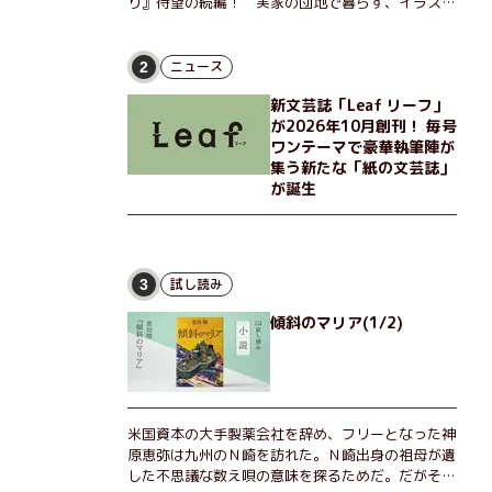
り』待望の続編！ 実家の団地で暮らす、イラスト
レーターのなっちゃんこと奈津子と、大学非常勤講
師のノエチこと野枝。フリマアプリの売り上げでち
ょっとした贅沢を楽しんだり、近所のおばちゃんの
ニュース
2
恋バナを聞いてあげたり、部屋でふたりだけの「台
新文芸誌「Leaf リーフ」
湾映画祭」を催したり。50代独身、幼なじみの変
が2026年10月創刊！ 毎号
わらぬ友情とささやかな幸せの日々を描く。
ワンテーマで豪華執筆陣が
集う新たな「紙の文芸誌」
が誕生
試し読み
3
傾斜のマリア(1/2)
米国資本の大手製薬会社を辞め、フリーとなった神
原恵弥は九州のＮ崎を訪れた。Ｎ崎出身の祖母が遺
した不思議な数え唄の意味を探るためだ。だがそん