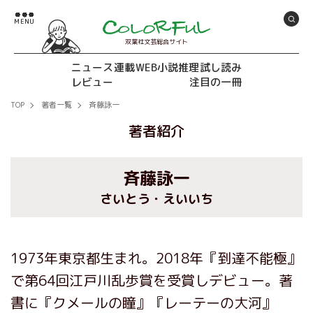
双葉社文芸総合サイト
ニュース
連載
WEB小説推理
試し読み
レビュー
注目の一冊
TOP
著者一覧
斉藤詠一
著者紹介
斉藤詠一
さいとう・えいいち
1973年東京都生まれ。2018年『到達不能極』
で第64回江戸川乱歩賞を受賞しデビュー。著
書に『クメールの瞳』『レーテーの大河』