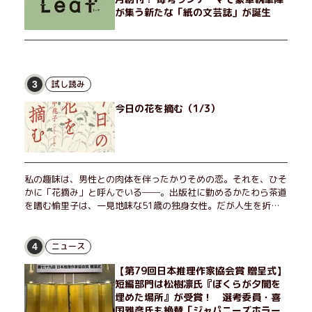
が集う新たな「紙の文芸誌」が誕生
試し読み
3
今日の花を摘む（1/3）
私の趣味は、男性との肉体を伴ったかりそめの恋。それを、ひそ
かに「花摘み」と呼んでいる──。出版社に勤めるかたわら茶道
を嗜む愉里子は、一見地味な51歳の独身女性。だが人生を折り
返した今、「今日が一番若い」と日々を謳歌するように花摘みを
愉しんでいた。そんな愉里子の前に初めて、恋の終わりを怖れさ
せる男が現れた。茶の湯の粋人、70歳の万江島だ。だが彼に
ニュース
4
は、ある秘密があった……。自分の心と身体を偽らない女たちの
【第79回日本推理作家協会賞 贈呈式】
姿と、その連帯を描く。赤裸々にして切実な、セクシュアリティ
短編部門は松樹凛氏『ぼくらが夕闇を
をめぐる物語。
埋めた場所』が受賞！ 選考委員・喜
国雅彦氏も絶賛「ジャパニーズホラー