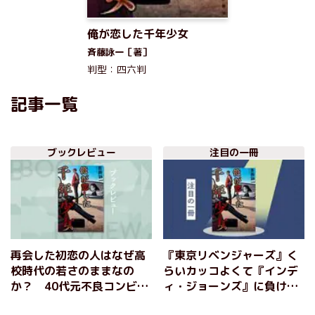
俺が恋した千年少女
斉藤詠一［著］
判型：四六判
記事一覧
ブックレビュー
注目の一冊
再会した初恋の人はなぜ高
『東京リベンジャーズ』く
校時代の若さのままなの
らいカッコよくて『インデ
か？ 40代元不良コンビが
ィ・ジョーンズ』に負けな
不老不死一族と対決する痛
いわくわく感満載のヤンキ