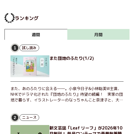
快エンターテイメント『俺
ー冒険小説 『俺が恋した
が恋した千年少女』斉藤詠
千年少女』斉藤詠一
一
ランキング
月間
週間
試し読み
1
また団地のふたり(1/2)
また、あのふたりに会える――。小泉今日子&小林聡美W主演、
NHKでドラマ化された『団地のふたり』待望の続編！ 実家の団
地で暮らす、イラストレーターのなっちゃんこと奈津子と、大学
非常勤講師のノエチこと野枝。フリマアプリの売り上げでちょっ
とした贅沢を楽しんだり、近所のおばちゃんの恋バナを聞いてあ
げたり、部屋でふたりだけの「台湾映画祭」を催したり。50代
ニュース
2
独身、幼なじみの変わらぬ友情とささやかな幸せの日々を描く。
新文芸誌「Leaf リーフ」が2026年10
月創刊！ 毎号ワンテーマで豪華執筆陣