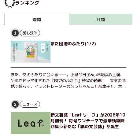
ランキング
月間
週間
試し読み
1
また団地のふたり(1/2)
また、あのふたりに会える――。小泉今日子&小林聡美W主演、
NHKでドラマ化された『団地のふたり』待望の続編！ 実家の団
地で暮らす、イラストレーターのなっちゃんこと奈津子と、大学
非常勤講師のノエチこと野枝。フリマアプリの売り上げでちょっ
とした贅沢を楽しんだり、近所のおばちゃんの恋バナを聞いてあ
げたり、部屋でふたりだけの「台湾映画祭」を催したり。50代
ニュース
2
独身、幼なじみの変わらぬ友情とささやかな幸せの日々を描く。
新文芸誌「Leaf リーフ」が2026年10
月創刊！ 毎号ワンテーマで豪華執筆陣
が集う新たな「紙の文芸誌」が誕生