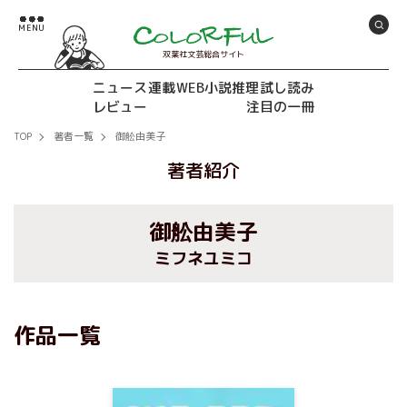
双葉社文芸総合サイト
ニュース
連載
WEB小説推理
試し読み
レビュー
注目の一冊
TOP
著者一覧
御舩由美子
著者紹介
御舩由美子
ミフネユミコ
作品一覧