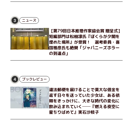
ニュース
3
【第79回日本推理作家協会賞 贈呈式】
短編部門は松樹凛氏『ぼくらが夕闇を
埋めた場所』が受賞！ 選考委員・喜
国雅彦氏も絶賛「ジャパニーズホラー
の到達点」
ブックレビュー
4
違法郵便を届けることで莫大な借金を
返す日々を送っていた少女は、ある依
頼をきっかけに、大きな時代の変化に
飲み込まれていく──『燃える夜空に
星ちりばめて』実石沙枝子