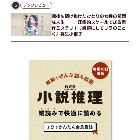
ブックレビュー
5
戦後を駆け抜けたひとりの女性の苛烈
な人生──。圧倒的スケールで送る傑
作ミステリ！『修羅にしてリラのごと
く』弥生小夜子