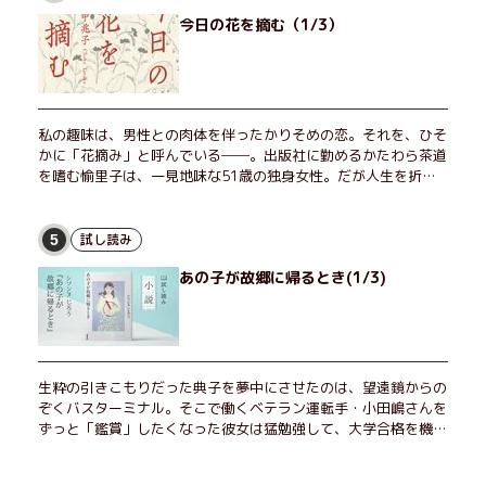
今日の花を摘む（1/3）
私の趣味は、男性との肉体を伴ったかりそめの恋。それを、ひそ
かに「花摘み」と呼んでいる──。出版社に勤めるかたわら茶道
を嗜む愉里子は、一見地味な51歳の独身女性。だが人生を折り
返した今、「今日が一番若い」と日々を謳歌するように花摘みを
愉しんでいた。そんな愉里子の前に初めて、恋の終わりを怖れさ
せる男が現れた。茶の湯の粋人、70歳の万江島だ。だが彼に
試し読み
5
は、ある秘密があった……。自分の心と身体を偽らない女たちの
あの子が故郷に帰るとき(1/3)
姿と、その連帯を描く。赤裸々にして切実な、セクシュアリティ
をめぐる物語。
生粋の引きこもりだった典子を夢中にさせたのは、望遠鏡からの
ぞくバスターミナル。そこで働くベテラン運転手・小田嶋さんを
ずっと「鑑賞」したくなった彼女は猛勉強して、大学合格を機に
近くで暮らすことに──。初恋、就職、大切な人との別れ。「こ
んなはずじゃなかった」の先で毎日はちょっとずつ面白くな