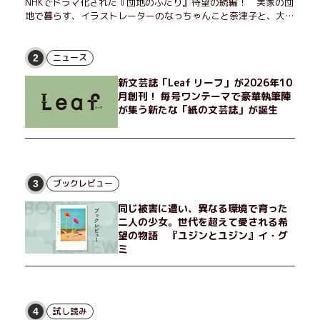
NHKでドラマ化された『団地のふたり』待望の続編！ 実家の団
地で暮らす、イラストレーターのなっちゃんこと奈津子と、大学
非常勤講師のノエチこと野枝。フリマアプリの売り上げでちょっ
とした贅沢を楽しんだり、近所のおばちゃんの恋バナを聞いてあ
げたり、部屋でふたりだけの「台湾映画祭」を催したり。50代
ニュース
2
独身、幼なじみの変わらぬ友情とささやかな幸せの日々を描く。
新文芸誌「Leaf リーフ」が2026年10
月創刊！ 毎号ワンテーマで豪華執筆陣
が集う新たな「紙の文芸誌」が誕生
ブックレビュー
3
同じ被害に遭い、異なる環境で育った
二人の少女。世代を超えて愛される希
望の物語 『ユジンとユジン』イ・グ
ミ
試し読み
4