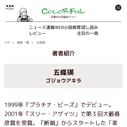
双葉社文芸総合サイト
ニュース
連載
WEB小説推理
試し読み
レビュー
注目の一冊
TOP
著者一覧
五條瑛
著者紹介
五條瑛
ゴジョウアキラ
1999年『プラチナ・ビーズ』でデビュー。
2001年『スリー・アゲイツ」で第３回大藪春
彦賞を受賞。『断鎖』からスタートした「革