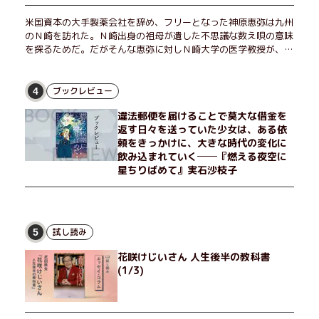
米国資本の大手製薬会社を辞め、フリーとなった神原恵弥は九州
のＮ崎を訪れた。Ｎ崎出身の祖母が遺した不思議な数え唄の意味
を探るためだ。だがそんな恵弥に対しＮ崎大学の医学教授が、米
国の監視下に置かれている女性科学者への接触を求めてきた。出
島で見つかったある物質について博士の意見を聞きたいという。
恵弥は、まるで影のような存在の博士とまみえることはできるの
ブックレビュー
4
か？ そして、唄の歌詞「かたむくマリア」に込められた秘密と
違法郵便を届けることで莫大な借金を
は？ 謎めいたラストが鮮烈な余韻を残すシリーズ第四作！
返す日々を送っていた少女は、ある依
頼をきっかけに、大きな時代の変化に
飲み込まれていく──『燃える夜空に
星ちりばめて』実石沙枝子
試し読み
5
花咲けじいさん 人生後半の教科書
(1/3)