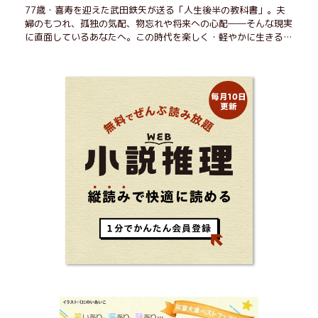
77歳・喜寿を迎えた武田鉄矢が送る「人生後半の教科書」。夫
婦のもつれ、孤独の気配、物忘れや将来への心配――そんな現実
に直面しているあなたへ。この時代を楽しく・軽やかに生きるヒ
ントを独自の切り口で綴る。長年の読書で得た知見や自身の経験
をもとに繰り出される持論は説得力満点。まだまだ人生これか
ら！ 読むだけで前向きになれる一冊。