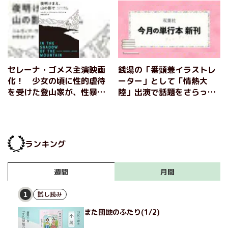
セレーナ・ゴメス主演映画
銭湯の「番頭兼イラストレ
化！ 少女の頃に性的虐待
ーター」として「情熱大
を受けた登山家が、性暴力
陸」出演で話題をさらった
サバイバーの女性たちと共
『銭湯図解』の著者による
にエベレストを目指した魂
イラストエッセイや、幼少
の記録『夜明けまえ、山の
期の性的虐待のトラウマを
影で』
払拭するためエベレストに
ランキング
挑んだ女性登山家の実話な
ど、双葉社の多彩な11月新
刊をご紹介！
月間
週間
試し読み
1
また団地のふたり(1/2)