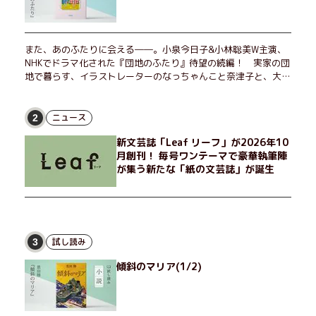
また、あのふたりに会える――。小泉今日子&小林聡美W主演、
NHKでドラマ化された『団地のふたり』待望の続編！ 実家の団
地で暮らす、イラストレーターのなっちゃんこと奈津子と、大学
非常勤講師のノエチこと野枝。フリマアプリの売り上げでちょっ
とした贅沢を楽しんだり、近所のおばちゃんの恋バナを聞いてあ
げたり、部屋でふたりだけの「台湾映画祭」を催したり。50代
ニュース
2
独身、幼なじみの変わらぬ友情とささやかな幸せの日々を描く。
新文芸誌「Leaf リーフ」が2026年10
月創刊！ 毎号ワンテーマで豪華執筆陣
が集う新たな「紙の文芸誌」が誕生
試し読み
3
傾斜のマリア(1/2)